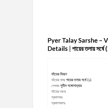
Pyer Talay Sarshe –
Details | পায়ের তলায় সর্ষে 
বইয়ের বিবরণ
বইয়ের নামঃ
পায়ের তলায় সর্ষে (১)
লেখকঃ
সুনীল গঙ্গোপাধ্যায়
বইয়ের ধরণঃ
প্রকাশকঃ
প্রকাশকালঃ