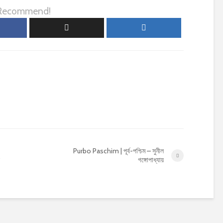
 Recommend!
Purbo Paschim | পূর্ব-পশ্চিম – সুনীল
গঙ্গোপাধ্যায়