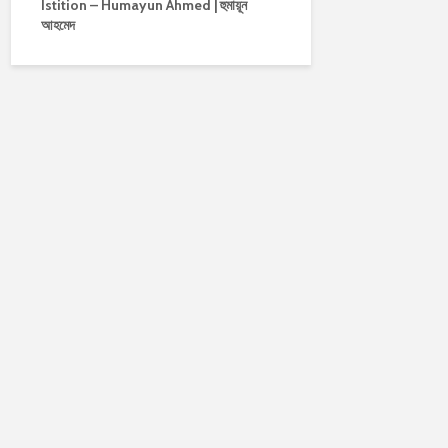
Istition – Humayun Ahmed | হুমায়ূন
আহমেদ