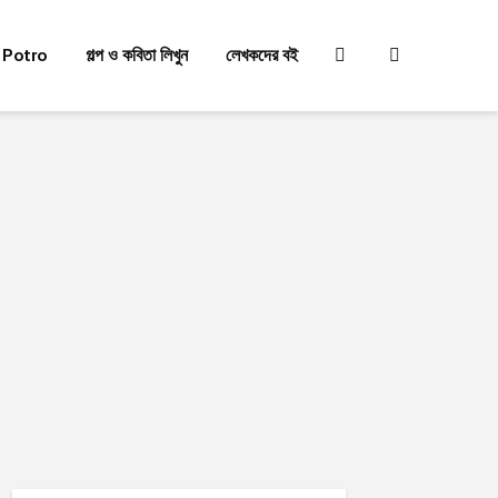
 Potro
গল্প ও কবিতা লিখুন
লেখকদের বই