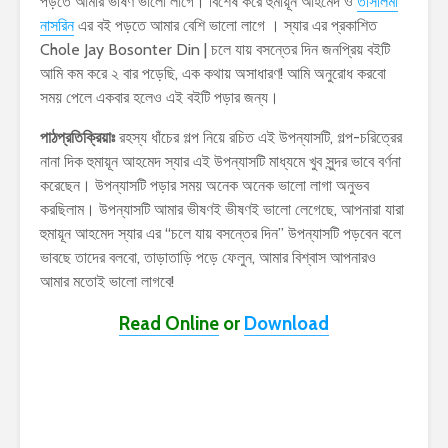
পড়তে আমার ভীষণ ভালো লাগে। বিশেষ করে হুমায়ূন আহমেদ ও
তাসলিমা
নাসরিন
এর বই পড়তে আমার বেশি ভালো লাগে । স্যার এর প্রকাশিত
Chole Jay Bosonter Din | চলে যায় বসন্তের দিন জনপ্রিয় বইটি
আমি কম করে ২ বার পড়েছি, এক কথায় অসাধারণ! আমি অনুরোধ করবো
সময় পেলে একবার হলেও এই বইটি পড়ার জন্য।
পাঠপ্রতিক্রিয়াঃ
রহস্য ধাঁচের গল্প নিয়ে রচিত এই উপন্যাসটি, গল্প-চরিত্রের
নানা দিক হুমায়ূন আহমেদ স্যার এই উপন্যাসটি মাধ্যমে খুব সুন্দর ভাবে বর্ণনা
করেছেন। উপন্যাসটি পড়ার সময় অনেক অনেক ভালো লাগা অনুভব
করছিলাম। উপন্যাসটি আমার ভীষণই ভীষণই ভালো লেগেছে, আপনারা যারা
হুমায়ূন আহমেদ স্যার এর “চলে যায় বসন্তের দিন” উপন্যাসটি পড়বেন বলে
ভাবছে তাদের বলবো, তাড়াতাড়ি পড়ে ফেলুন, আমার বিশ্বাস আপনারও
আমার মতোই ভালো লাগবে!
Read Online
or
Download