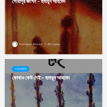
গৌরীপুর জংশন – হুমায়ূন আহমেদ
Humayun Ahmed
401 views
H AHAMED
কোথাও কেউ নেই – হুমায়ূন আহমেদ