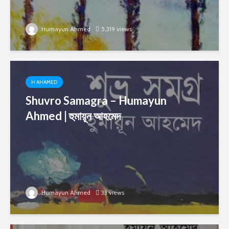
Humayun Ahmed
5,319 views
H AHAMED
Shuvro Samagra – Humayun
Ahmed | হুমায়ূন আহমেদ
Humayun Ahmed
33 views