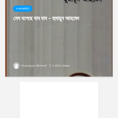
H AHAMED
মেঘ বলেছে যাব যাব – হুমায়ূন আহমেদ
Humayun Ahmed
3,400 views