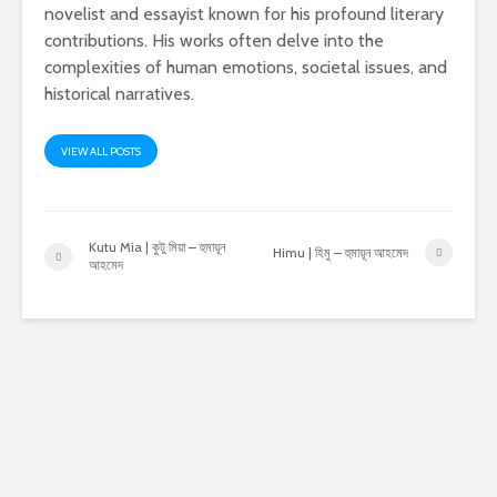
novelist and essayist known for his profound literary
contributions. His works often delve into the
complexities of human emotions, societal issues, and
historical narratives.
VIEW ALL POSTS
Kutu Mia | কুটু মিয়া – হুমায়ূন
Himu | হিমু – হুমায়ূন আহমেদ
আহমেদ