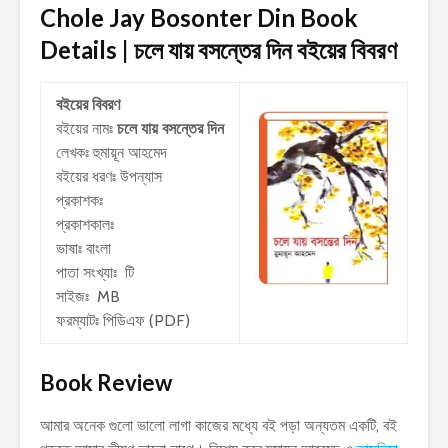
Chole Jay Bosonter Din Book
Details | চলে যায় বসন্তের দিন
বইয়ের বিবরণ
বইয়ের বিবরণ
বইয়ের নামঃ
চলে যায় বসন্তের দিন
লেখকঃ
হুমায়ূন আহমেদ
বইয়ের ধরণঃ উপন্যাস
প্রকাশকঃ
প্রকাশকালঃ
ভাষাঃ বাংলা
পাতা সংখ্যাঃ টি
সাইজঃ MB
ফরম্যাটঃ পিডিএফ (PDF)
Book Review
আমার অনেক গুলো ভালো লাগা কাজের মধ্যে বই পড়া অন্যতম একটি, বই