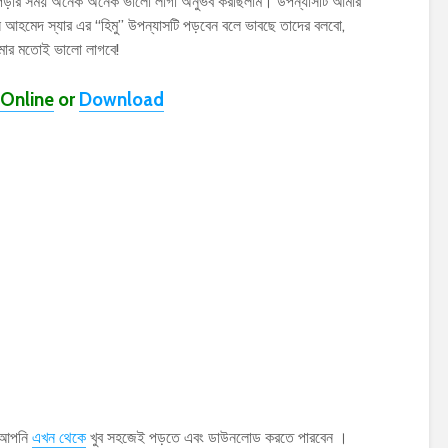
াসটি পড়ার সময় অনেক অনেক ভালো লাগা অনুভব করছিলাম। উপন্যাসটি আমার
ন আহমেদ স্যার এর “হিমু” উপন্যাসটি পড়বেন বলে ভাবছে তাদের বলবো,
মার মতোই ভালো লাগবে!
Online
or
Download
স আপনি
এখন থেকে
খুব সহজেই পড়তে এবং ডাউনলোড করতে পারবেন ।