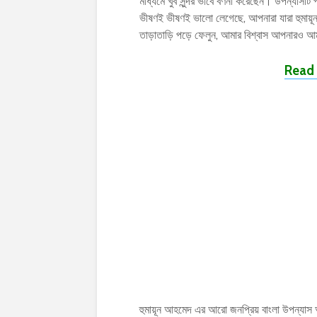
মাধ্যমে খুব সুন্দর ভাবে বর্ণনা করেছেন। উপন্য
ভীষণই ভীষণই ভালো লেগেছে, আপনারা যারা হুমায়ূ
তাড়াতাড়ি পড়ে ফেলুন, আমার বিশ্বাস আপনারও আ
Read 
হুমায়ূন আহমেদ এর আরো জনপ্রিয় বাংলা উপন্যা