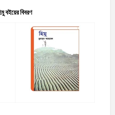
মু
বইয়ের বিবরণ