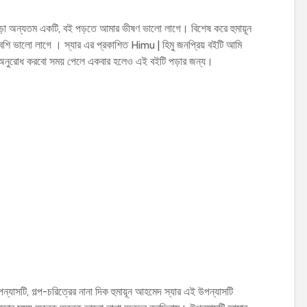
ড়া অন্যতম একটি, বই পড়তে আমার ভীষণ ভালো লাগে। বিশেষ করে হুমায়ূন
ি ভালো লাগে । স্যার এর প্রকাশিত Himu | হিমু জনপ্রিয় বইটি আমি
 অনুরোধ করবো সময় পেলে একবার হলেও এই বইটি পড়ার জন্য।
ন্যাসটি, গল্প-চরিত্রের নানা দিক হুমায়ূন আহমেদ স্যার এই উপন্যাসটি