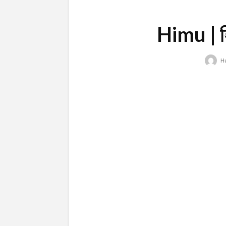
Himu | হি
H