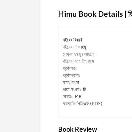
Himu Book Details | হি
বইয়ের বিবরণ
বইয়ের নামঃ
হিমু
লেখকঃ
হুমায়ূন আহমেদ
বইয়ের ধরণঃ উপন্যাস
প্রকাশকঃ
প্রকাশকালঃ
ভাষাঃ বাংলা
পাতা সংখ্যাঃ টি
সাইজঃ MB
ফরম্যাটঃ পিডিএফ (PDF)
Book Review