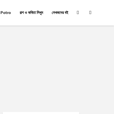
 Potro
গল্প ও কবিতা লিখুন
লেখকদের বই