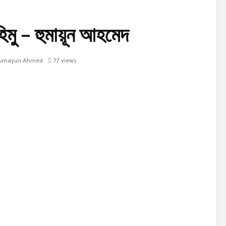
মু – হুমায়ূন আহমেদ
umayun Ahmed
77 views