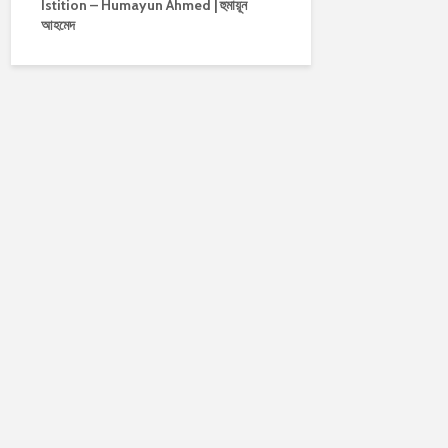
Istition – Humayun Ahmed | হুমায়ূন
আহমেদ