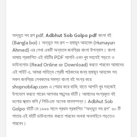
অদ্ভুত সব গল্প pdf,
Adbhut Sob Golpo pdf
বাংলা বই
(Bangla boi)। অদ্ভুত সব গল্প – হুমায়ূন আহমেদ (Humayun
Ahmed) এর লেখা একটি অন্যতম জনপ্রিয় বাংলা উপন্যাস। বাংলা
ভাষায় প্রকাশিত এই বইটির PDF আপনি এখন খুব সহযেই পড়তে ও
ডাউনলোড (Read Online or Download) করতে পারবেন আমাদের
এই সাইট এ, আমরা সাহিত্য প্রেমী পাঠকদের জন্য হুমায়ূন আহমেদ সহ
সকল জনপ্রিয় লেখকদের সমস্ত বাংলা বই সংগ্র করে
shopnobilap.com এ শেয়ার করে থাকি, যাতে আপনি খুব সহজেই
উপভোগ করতে পারেন আপনার পছন্দের বইটি। আমাদের সংগ্রকৃত বই
গুলোর স্ক্যান কপি / পিডিএফ অনেক মানসম্পন্ন। Adbhut Sob
Golpo বইটি মে ১৯৯৬ সালে প্রথম প্রকাশিত “অদ্ভুত সব গল্প” ৬০ টি
পাতার এই বইটি ডাউনলোড করতে পারবেন অথবা অনলাইনে পড়তেও
পারবেন।