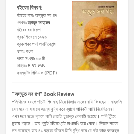
বইয়ের বিবরণ:
বইয়ের নামঃ অদ্ভুত সব গল্প
লেখকঃ
হুমায়ূন আহমেদ
বইয়ের ধরণঃ গল্প
প্রকাশিতঃ মে ১৯৯৬
প্রকাশকঃ পার্ল পাবলিকেশন্স
ভাষাঃ বাংলা
পাতা সংখ্যাঃ ৬০ টি
সাইজঃ 8.52 MB
ফরম্যাটঃ পিডিএফ (PDF)
“অদ্ভুত সব গল্প” Book Review
পলিথিনের ব্যাগে পাঁচটা শিং মাছ নিয়ে নিজাম সাহেব বাড়ি ফিরছেন। মাছগুলি
যেন মরে না যায় সে জন্যে বুদ্ধি করে ব্যাগে খানিকটা পানি নিয়েছিলেন।
এখন মনে হচ্ছে ব্যাগে পানি নেয়াটা চূড়ান্ত বোকামি হয়েছে। পানি টুইয়ে
চুইয়ে পড়ছে। তার প্যান্ট ইতিমধ্যেই মাখামাখি হয়ে গেছে। নিজাম সাহেব
লন করেছেন, তার ৪১ বছরের জীবনে তিনি বুদ্ধি করে যে কটা কাজ করেছেন