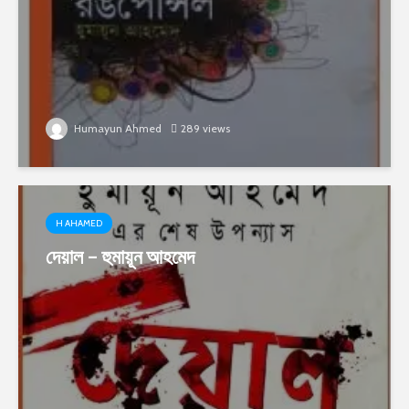
Humayun Ahmed
289 views
H AHAMED
দেয়াল – হুমায়ূন আহমেদ