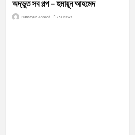
অদ্ভুত সব গল্প – হুমায়ূন আহমেদ
Humayun Ahmed
273 views