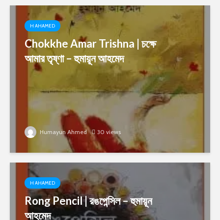
H AHAMED
Chokkhe Amar Trishna | চক্ষে
আমার তৃষ্ণা – হুমায়ূন আহমেদ
Humayun Ahmed
30 views
H AHAMED
Rong Pencil | রঙপেন্সিল – হুমায়ূন
আহমেদ