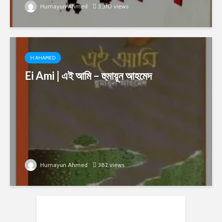
Humayun Ahmed
3,310 views
H AHAMED
Ei Ami | এই আমি – হুমায়ূন আহমেদ
Humayun Ahmed
382 views