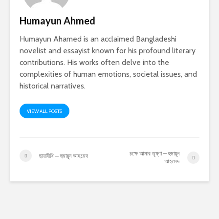
Humayun Ahmed
Humayun Ahamed is an acclaimed Bangladeshi
novelist and essayist known for his profound literary
contributions. His works often delve into the
complexities of human emotions, societal issues, and
historical narratives.
VIEW ALL POSTS
চক্ষে আমার তৃষ্ণা – হুমায়ূন
ছায়াবীথি – হুমায়ূন আহমেদ
আহমেদ