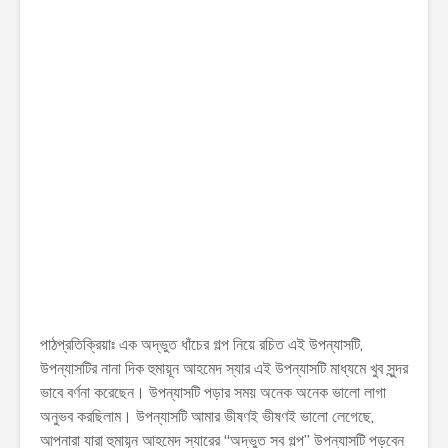
পাঠপ্রতিক্রিয়াঃ এক অদ্ভুত ধাঁচের গল্প নিয়ে রচিত এই উপন্যাসটি,
উপন্যাসটির নানা দিক হুমায়ূন আহমেদ স্যার এই উপন্যাসটি মাধ্যমে খুব সুন্দর
ভাবে বর্ণনা করেছেন। উপন্যাসটি পড়ার সময় অনেক অনেক ভালো লাগা
অনুভব করছিলাম। উপন্যাসটি আমার ভীষণই ভীষণই ভালো লেগেছে,
আপনারা যারা হুমায়ূন আহমেদ স্যারের “অদ্ভুত সব গল্প” উপন্যাসটি পড়বেন