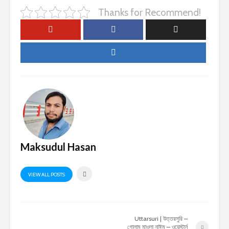
Thanks for Recommend!
Maksudul Hasan
VIEW ALL POSTS
Uttarsuri | উত্তরসুরি –
গোলাম মাওলা নাঈম – ওয়েস্টার্ন