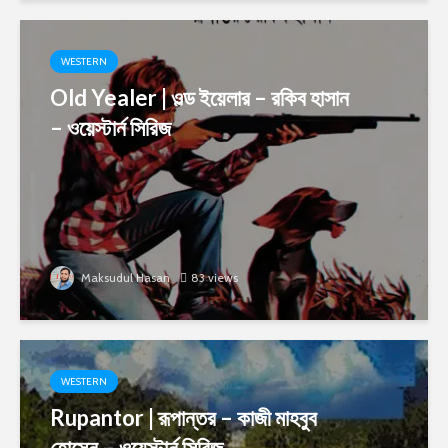
WESTERN
Old Yealer | ওল্ড ইয়েলার – রকিব হাসান
– ওয়েস্টার্ন সিরিজ
Maksudul Hasan
83 views
WESTERN
Rupantor | রূপান্তর – কাজী মাহবুব
হোসেন – ওয়েস্টার্ন সিরিজ