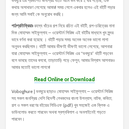
ভবঘুরে এর প্রকাশিত জনপ্রিয় বইটি আমি কম করে ২ বার পড়েছি, এক
কথায় অসাধারণ লেগেছে আমার! সময় পেলে একবার হলেও এই বইটি পড়ার
জন্য আমি সবাই কে অনুরোধ করছি।
পাঠপ্রতিক্রিয়াঃ
রহস্য ধাঁচের গল্প নিয়ে রচিত এই বইটি, গল্প-চরিত্রের নানা
দিক মোহাম্মদ সাইফুল্লাহ – ওয়েস্টার্ন সিরিজ এই বইটির মাধ্যমে খুব সুন্দর
ভাবে বর্ণনা করা হয়েছে । বইটি পড়ার সময় অনেক অনেক ভালো লাগা
অনুভব করছিলাম। বইটি আমার ভীষণই ভীষণই ভালো লেগেছে, আপনারা
যারা মোহাম্মদ সাইফুল্লাহ – ওয়েস্টার্ন সিরিজ এর “ভবঘুরে” বইটি পড়বেন
বলে ভাবছে তাদের বলবো, তাড়াতাড়ি পড়ে ফেলুন, আমার বিশ্বাস আপনারও
আমার মতোই ভালো লাগবে!
Read Online or Download
Voboghure | ভবঘুরে ছাড়াও মোহাম্মদ সাইফুল্লাহ – ওয়েস্টার্ন সিরিজ
সহ সকল জনপ্রিয় দেশি বিদেশী লেখকদের বাংলা উপন্যাস, নাটক, কবিতা,
গল্প ও সকল ধরণের বইয়ের পিডিএফ (pdf) খুব সহজেই এক ক্লিক এ
ডাউনলোড করতে পারবেন অথবা স্বপ্নবিলাপ এ অনলাইনেই পড়তে
পারবেন।