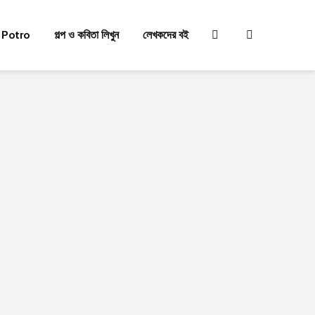
 Potro
গল্প ও কবিতা লিখুন
লেখকদের বই