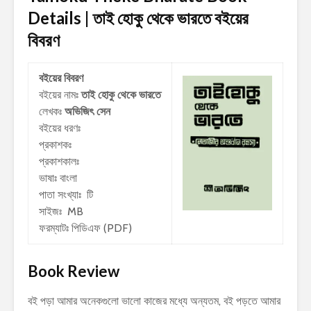
Details | তাই হোকু থেকে ভারতে
বইয়ের
বিবরণ
বইয়ের বিবরণ
বইয়ের নামঃ
তাই হোকু থেকে ভারতে
লেখকঃ
অভিজিৎ সেন
বইয়ের ধরণঃ
প্রকাশকঃ
প্রকাশকালঃ
ভাষাঃ বাংলা
পাতা সংখ্যাঃ টি
সাইজঃ MB
ফরম্যাটঃ পিডিএফ (PDF)
Book Review
বই পড়া আমার অনেকগুলো ভালো কাজের মধ্যে অন্যতম, বই পড়তে আমার