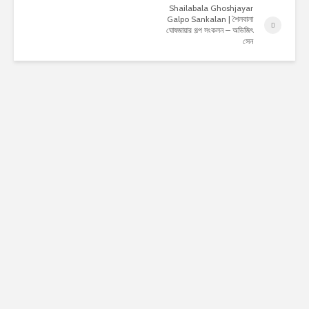
Shailabala Ghoshjayar
Galpo Sankalan | শৈলবালা
ঘোষজায়ার গল্প সংকলন – অভিজিৎ
সেন