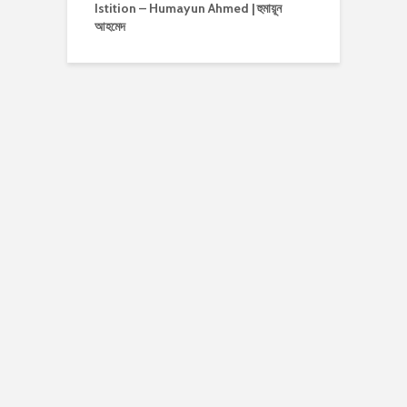
Istition – Humayun Ahmed | হুমায়ূন
আহমেদ