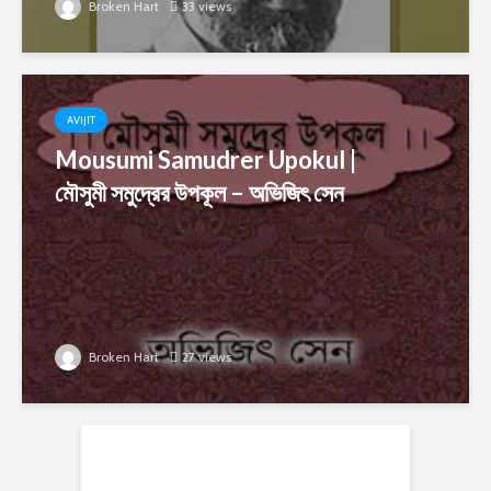
Broken Hart
33 views
AVIJIT
Mousumi Samudrer Upokul |
মৌসুমী সমুদ্রের উপকূল – অভিজিৎ সেন
Broken Hart
27 views