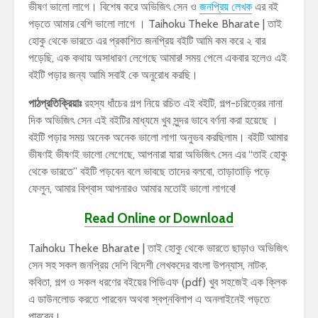
ভীষণ ভালো লাগে। বিশেষ করে অভিজিৎ সেন ও
জনপ্রিয় লেখক
এর বই
পড়তে আমার বেশি ভালো লাগে । Taihoku Theke Bharate | তাই
হোকু থেকে ভারতে এর প্রকাশিত জনপ্রিয় বইটি আমি কম করে ২ বার
পড়েছি, এক কথায় অসাধারণ লেগেছে আমার! সময় পেলে একবার হলেও এই
বইটি পড়ার জন্য আমি সবাই কে অনুরোধ করছি।
পাঠপ্রতিক্রিয়াঃ
রহস্য ধাঁচের গল্প নিয়ে রচিত এই বইটি, গল্প-চরিত্রের নানা
দিক অভিজিৎ সেন এই বইটির মাধ্যমে খুব সুন্দর ভাবে বর্ণনা করা হয়েছে ।
বইটি পড়ার সময় অনেক অনেক ভালো লাগা অনুভব করছিলাম। বইটি আমার
ভীষণই ভীষণই ভালো লেগেছে, আপনারা যারা অভিজিৎ সেন এর “তাই হোকু
থেকে ভারতে” বইটি পড়বেন বলে ভাবছে তাদের বলবো, তাড়াতাড়ি পড়ে
ফেলুন, আমার বিশ্বাস আপনারও আমার মতোই ভালো লাগবে!
Read Online or Download
Taihoku Theke Bharate | তাই হোকু থেকে ভারতে ছাড়াও অভিজিৎ
সেন সহ সকল জনপ্রিয় দেশি বিদেশী লেখকদের বাংলা উপন্যাস, নাটক,
কবিতা, গল্প ও সকল ধরণের বইয়ের পিডিএফ (pdf) খুব সহজেই এক ক্লিক
এ ডাউনলোড করতে পারবেন অথবা স্বপ্নবিলাপ এ অনলাইনেই পড়তে
পারবেন।