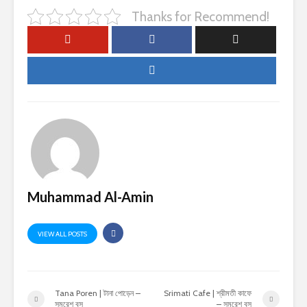
Thanks for Recommend!
Muhammad Al-Amin
VIEW ALL POSTS
Tana Poren | টানা পোড়েন –
Srimati Cafe | শ্রীমতী কাফে
সমরেশ বসু
– সমরেশ বসু