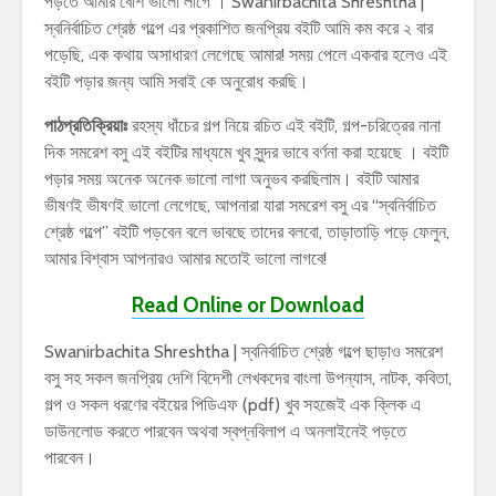
পড়তে আমার বেশি ভালো লাগে । Swanirbachita Shreshtha |
স্বনির্বাচিত শ্রেষ্ঠ গল্পে এর প্রকাশিত জনপ্রিয় বইটি আমি কম করে ২ বার
পড়েছি, এক কথায় অসাধারণ লেগেছে আমার! সময় পেলে একবার হলেও এই
বইটি পড়ার জন্য আমি সবাই কে অনুরোধ করছি।
পাঠপ্রতিক্রিয়াঃ
রহস্য ধাঁচের গল্প নিয়ে রচিত এই বইটি, গল্প-চরিত্রের নানা
দিক সমরেশ বসু এই বইটির মাধ্যমে খুব সুন্দর ভাবে বর্ণনা করা হয়েছে । বইটি
পড়ার সময় অনেক অনেক ভালো লাগা অনুভব করছিলাম। বইটি আমার
ভীষণই ভীষণই ভালো লেগেছে, আপনারা যারা সমরেশ বসু এর “স্বনির্বাচিত
শ্রেষ্ঠ গল্পে” বইটি পড়বেন বলে ভাবছে তাদের বলবো, তাড়াতাড়ি পড়ে ফেলুন,
আমার বিশ্বাস আপনারও আমার মতোই ভালো লাগবে!
Read Online or Download
Swanirbachita Shreshtha | স্বনির্বাচিত শ্রেষ্ঠ গল্পে ছাড়াও সমরেশ
বসু সহ সকল জনপ্রিয় দেশি বিদেশী লেখকদের বাংলা উপন্যাস, নাটক, কবিতা,
গল্প ও সকল ধরণের বইয়ের পিডিএফ (pdf) খুব সহজেই এক ক্লিক এ
ডাউনলোড করতে পারবেন অথবা স্বপ্নবিলাপ এ অনলাইনেই পড়তে
পারবেন।