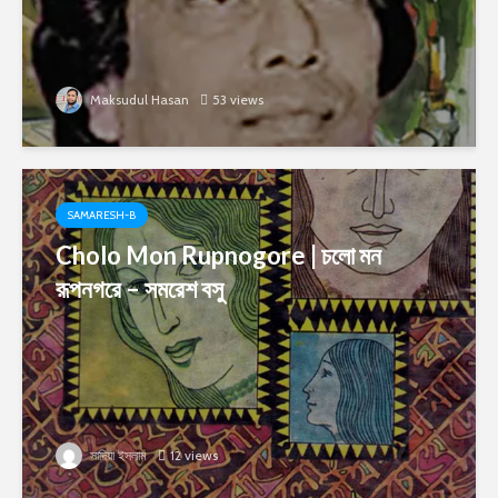
Maksudul Hasan
53 views
SAMARESH-B
Cholo Mon Rupnogore | চলো মন
রূপনগরে – সমরেশ বসু
সাদিয়া ইসলাম
12 views