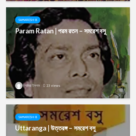
SAMARESH-B
Param Ratan | পরম রতন – সমরেশ বসু
সাদিয়া ইসলাম
23 views
SAMARESH-B
Uttaranga | উত্তরঙ্গ – সমরেশ বসু