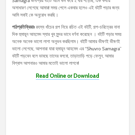
Samagra জনপ্রিয় বইটি আমি কম করে ২ বার পড়েছি, এক কথায়
অসাধারণ লেগেছে আমার! সময় পেলে একবার হলেও এই বইটি পড়ার জন্য
আমি সবাই কে অনুরোধ করছি।
পাঠপ্রতিক্রিয়াঃ
রহস্য ধাঁচের গল্প নিয়ে রচিত এই বইটি, গল্প-চরিত্রের নানা
দিক হুমায়ূন আহমেদ স্যার খুব সুন্দর ভাবে বর্ণনা করেছেন । বইটি পড়ার সময়
অনেক অনেক ভালো লাগা অনুভব করছিলাম। বইটি আমার ভীষণই ভীষণই
ভালো লেগেছে, আপনারা যারা হুমায়ূন আহমেদ এর “Shuvro Samagra”
বইটি পড়বেন বলে ভাবছে তাদের বলবো, তাড়াতাড়ি পড়ে ফেলুন, আমার
বিশ্বাস আপনারও আমার মতোই ভালো লাগবে!
Read Online or Download