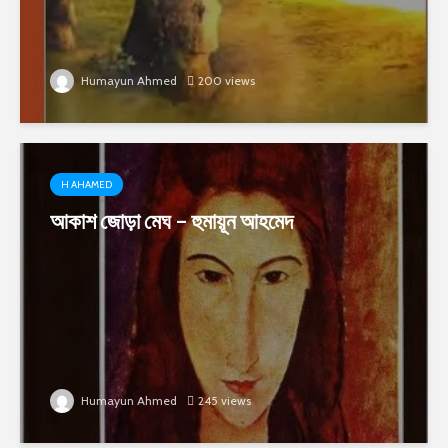
Humayun Ahmed
200 views
H AHAMED
আকাশ জোড়া মেঘ – হুমায়ূন আহমেদ
Humayun Ahmed
245 views