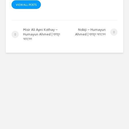
VIEW ALL POSTS
Misir Ali Apni Kothay –
Nobiji – Humayun
Humayun Ahmed | হুমায়ূন
Ahmed | হুমায়ূন আহমেদ
আহমেদ