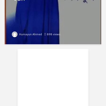
Humayun Ahmed
898 views