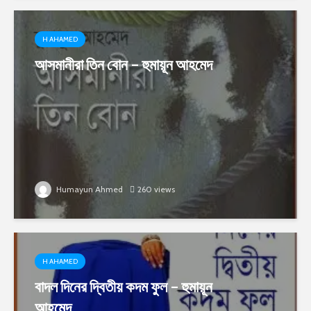
H AHAMED
আসমানীরা তিন বোন – হুমায়ূন আহমেদ
Humayun Ahmed
260 views
H AHAMED
বাদল দিনের দ্বিতীয় কদম ফুল – হুমায়ূন
আহমেদ