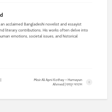
ed
n acclaimed Bangladeshi novelist and essayist
d literary contributions. His works often delve into
uman emotions, societal issues, and historical
|
Misir Ali Apni Kothay – Humayun
Ahmed | হুমায়ূন আহমেদ