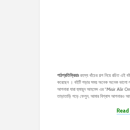
পাঠপ্রতিক্রিয়াঃ
রহস্য ধাঁচের গল্প নিয়ে রচিত এই বইটি
করেছেন । বইটি পড়ার সময় অনেক অনেক ভালো ল
আপনারা যারা হুমায়ূন আহমেদ এর “Misir Ali
তাড়াতাড়ি পড়ে ফেলুন, আমার বিশ্বাস আপনারও আ
Read 