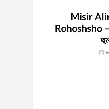
Misir Al
Rohoshsho 
হু
H