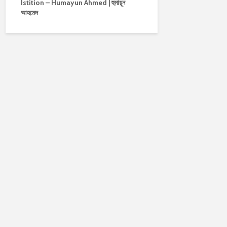
Istition – Humayun Ahmed | হুমায়ূন
আহমেদ