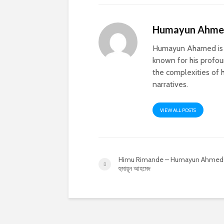
Humayun Ahm
Humayun Ahamed is a
known for his profoun
the complexities of h
narratives.
VIEW ALL POSTS
Himu Rimande – Humayun Ahmed 
হুমায়ূন আহমেদ