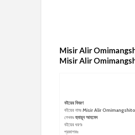
Misir Alir Omimangsh
Misir Alir Omimangs
বইয়ের বিবরণ
বইয়ের নামঃ
Misir Alir Omimangshi
লেখকঃ
হুমায়ূন আহমেদ
বইয়ের ধরণঃ
প্রকাশকঃ