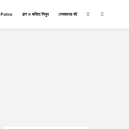
 Potro
গল্প ও কবিতা লিখুন
লেখকদের বই