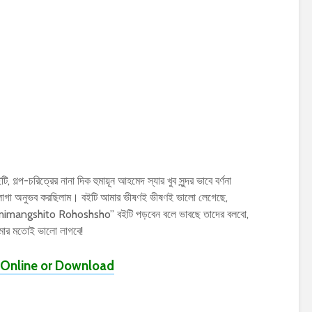
, গল্প-চরিত্রের নানা দিক হুমায়ূন আহমেদ স্যার খুব সুন্দর ভাবে বর্ণনা
াগা অনুভব করছিলাম। বইটি আমার ভীষণই ভীষণই ভালো লেগেছে,
r Omimangshito Rohoshsho” বইটি পড়বেন বলে ভাবছে তাদের বলবো,
মার মতোই ভালো লাগবে!
Online or Download