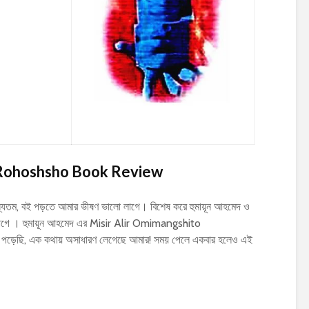
 Rohoshsho Book Review
যতম, বই পড়তে আমার ভীষণ ভালো লাগে। বিশেষ করে হুমায়ূন আহমেদ ও
াগে । হুমায়ূন আহমেদ এর Misir Alir Omimangshito
 পড়েছি, এক কথায় অসাধারণ লেগেছে আমার! সময় পেলে একবার হলেও এই