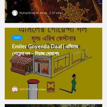
Muhammad Al-Amin
27 views
NIAZ
Emiler Goyenda Daal | এমিলের
গোয়েন্দা দল – নিয়াজ মোরশেদ
স্বপ্ন বিলাপ
18 views