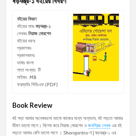
ষড়যন্ত্র-১
বইয়ের বিবরণ
বইয়ের বিবরণ
বইয়ের নামঃ
ষড়যন্ত্র-১
লেখকঃ
নিয়াজ মোরশেদ
বইয়ের ধরণঃ
প্রকাশকঃ
প্রকাশকালঃ
ভাষাঃ বাংলা
পাতা সংখ্যাঃ টি
সাইজঃ MB
ফরম্যাটঃ পিডিএফ (PDF)
Book Review
বই পড়া আমার অনেকগুলো ভালো কাজের মধ্যে অন্যতম, বই পড়তে আমার
ভীষণ ভালো লাগে। বিশেষ করে নিয়াজ মোরশেদ ও
জনপ্রিয় লেখক
এর বই
পড়তে আমার বেশি ভালো লাগে । Shorojontro-1 | ষড়যন্ত্র-১ এর