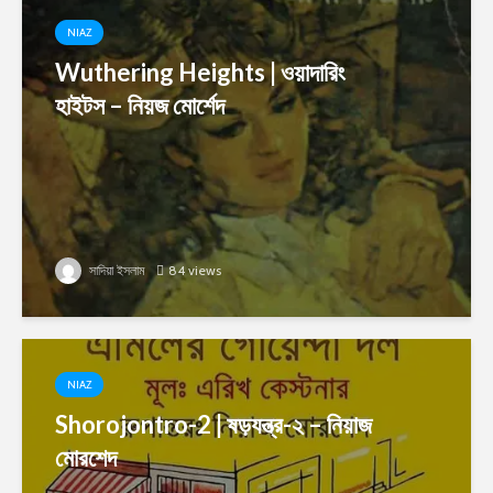
NIAZ
Wuthering Heights | ওয়াদারিং
হাইটস – নিয়জ মোর্শেদ
সাদিয়া ইসলাম
84 views
NIAZ
Shorojontro-2 | ষড়যন্ত্র-২ – নিয়াজ
মোরশেদ