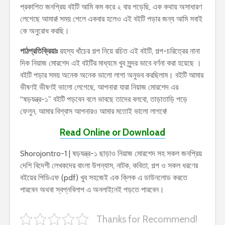
প্রকাশিত জনপ্রিয় বইটি আমি কম করে ২ বার পড়েছি, এক কথায় অসাধারণ
লেগেছে আমার! সময় পেলে একবার হলেও এই বইটি পড়ার জন্য আমি সবাই
কে অনুরোধ করছি।
পাঠপ্রতিক্রিয়াঃ
রহস্য ধাঁচের গল্প নিয়ে রচিত এই বইটি, গল্প-চরিত্রের নানা
দিক নিয়াজ মোরশেদ এই বইটির মাধ্যমে খুব সুন্দর ভাবে বর্ণনা করা হয়েছে ।
বইটি পড়ার সময় অনেক অনেক ভালো লাগা অনুভব করছিলাম। বইটি আমার
ভীষণই ভীষণই ভালো লেগেছে, আপনারা যারা নিয়াজ মোরশেদ এর
“ষড়যন্ত্র-১” বইটি পড়বেন বলে ভাবছে তাদের বলবো, তাড়াতাড়ি পড়ে
ফেলুন, আমার বিশ্বাস আপনারও আমার মতোই ভালো লাগবে!
Read Online or Download
Shorojontro-1 | ষড়যন্ত্র-১ ছাড়াও নিয়াজ মোরশেদ সহ সকল জনপ্রিয়
দেশি বিদেশী লেখকদের বাংলা উপন্যাস, নাটক, কবিতা, গল্প ও সকল ধরণের
বইয়ের পিডিএফ (pdf) খুব সহজেই এক ক্লিক এ ডাউনলোড করতে
পারবেন অথবা স্বপ্নবিলাপ এ অনলাইনেই পড়তে পারবেন।
Thanks for Recommend!