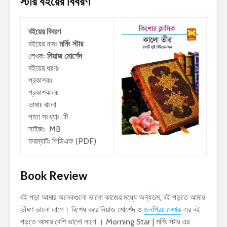
স্টার
বইয়ের বিবরণ
বইয়ের বিবরণ
বইয়ের নামঃ
মর্নিং স্টার
লেখকঃ
নিয়াজ মোর্শেদ
বইয়ের ধরণঃ
প্রকাশকঃ
প্রকাশকালঃ
ভাষাঃ বাংলা
পাতা সংখ্যাঃ টি
সাইজঃ MB
ফরম্যাটঃ পিডিএফ (PDF)
Book Review
বই পড়া আমার অনেকগুলো ভালো কাজের মধ্যে অন্যতম, বই পড়তে আমার
ভীষণ ভালো লাগে। বিশেষ করে নিয়াজ মোর্শেদ ও
জনপ্রিয় লেখক
এর বই
পড়তে আমার বেশি ভালো লাগে । Morning Star | মর্নিং স্টার এর