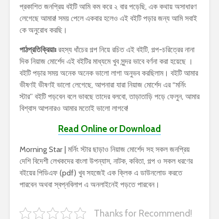
প্রকাশিত জনপ্রিয় বইটি আমি কম করে ২ বার পড়েছি, এক কথায় অসাধারণ
লেগেছে আমার! সময় পেলে একবার হলেও এই বইটি পড়ার জন্য আমি সবাই
কে অনুরোধ করছি।
পাঠপ্রতিক্রিয়াঃ
রহস্য ধাঁচের গল্প নিয়ে রচিত এই বইটি, গল্প-চরিত্রের নানা
দিক নিয়াজ মোর্শেদ এই বইটির মাধ্যমে খুব সুন্দর ভাবে বর্ণনা করা হয়েছে ।
বইটি পড়ার সময় অনেক অনেক ভালো লাগা অনুভব করছিলাম। বইটি আমার
ভীষণই ভীষণই ভালো লেগেছে, আপনারা যারা নিয়াজ মোর্শেদ এর “মর্নিং
স্টার” বইটি পড়বেন বলে ভাবছে তাদের বলবো, তাড়াতাড়ি পড়ে ফেলুন, আমার
বিশ্বাস আপনারও আমার মতোই ভালো লাগবে!
Read Online or Download
Morning Star | মর্নিং স্টার ছাড়াও নিয়াজ মোর্শেদ সহ সকল জনপ্রিয়
দেশি বিদেশী লেখকদের বাংলা উপন্যাস, নাটক, কবিতা, গল্প ও সকল ধরণের
বইয়ের পিডিএফ (pdf) খুব সহজেই এক ক্লিক এ ডাউনলোড করতে
পারবেন অথবা স্বপ্নবিলাপ এ অনলাইনেই পড়তে পারবেন।
Thanks for Recommend!