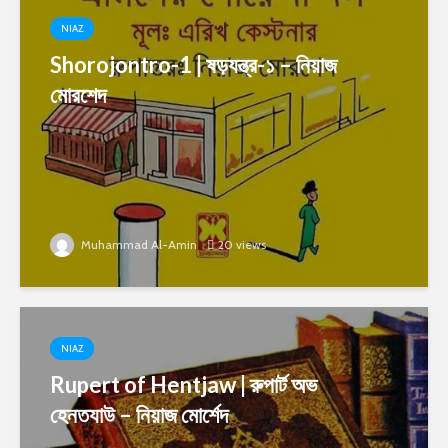
NIAZ
Shorojontro-1 | ষড়যন্ত্র-১ – নিয়াজ
মোরশেদ
Muhammad Al-Amin
20 views
NIAZ
Rupert of Hentjaw | রুপার্ট অভ
হেনতযাউ – নিয়াজ মোর্শেদ