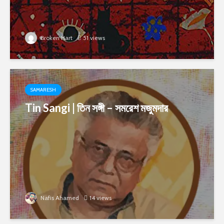
Broken Hart
51 views
SAMARESH
Tin Sangi | তিন সঙ্গী – সমরেশ মজুমদার
Nafis Ahamed
14 views