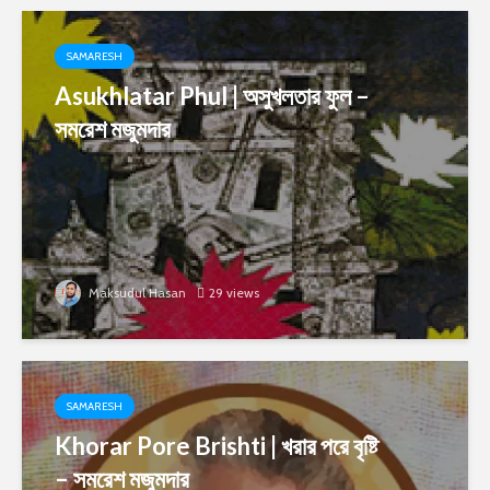
SAMARESH
Asukhlatar Phul | অসুখলতার ফুল –
সমরেশ মজুমদার
Maksudul Hasan
29 views
SAMARESH
Khorar Pore Brishti | খরার পরে বৃষ্টি
– সমরেশ মজুমদার