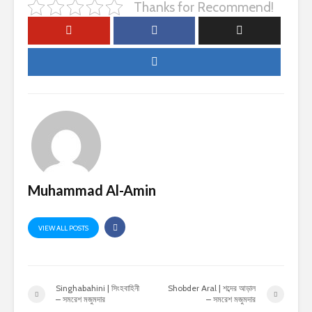
Thanks for Recommend!
Muhammad Al-Amin
VIEW ALL POSTS
Singhabahini | সিংহবাহিনী
Shobder Aral | শব্দের আড়াল
– সমরেশ মজুমদার
– সমরেশ মজুমদার