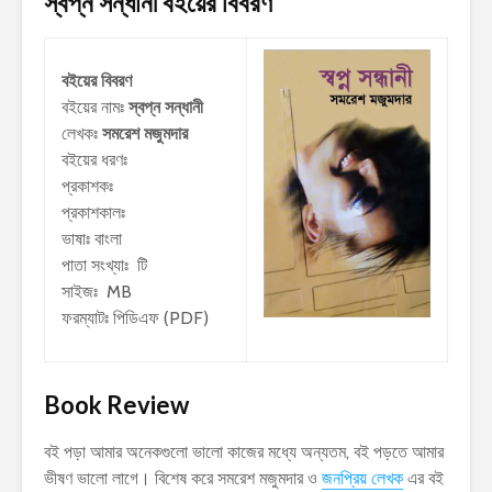
স্বপ্ন সন্ধানী
বইয়ের বিবরণ
বইয়ের বিবরণ
বইয়ের নামঃ
স্বপ্ন সন্ধানী
লেখকঃ
সমরেশ মজুমদার
বইয়ের ধরণঃ
প্রকাশকঃ
প্রকাশকালঃ
ভাষাঃ বাংলা
পাতা সংখ্যাঃ টি
সাইজঃ MB
ফরম্যাটঃ পিডিএফ (PDF)
Book Review
বই পড়া আমার অনেকগুলো ভালো কাজের মধ্যে অন্যতম, বই পড়তে আমার
ভীষণ ভালো লাগে। বিশেষ করে সমরেশ মজুমদার ও
জনপ্রিয় লেখক
এর বই