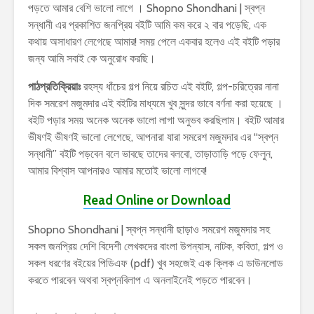
পড়তে আমার বেশি ভালো লাগে । Shopno Shondhani | স্বপ্ন
সন্ধানী এর প্রকাশিত জনপ্রিয় বইটি আমি কম করে ২ বার পড়েছি, এক
কথায় অসাধারণ লেগেছে আমার! সময় পেলে একবার হলেও এই বইটি পড়ার
জন্য আমি সবাই কে অনুরোধ করছি।
পাঠপ্রতিক্রিয়াঃ
রহস্য ধাঁচের গল্প নিয়ে রচিত এই বইটি, গল্প-চরিত্রের নানা
দিক সমরেশ মজুমদার এই বইটির মাধ্যমে খুব সুন্দর ভাবে বর্ণনা করা হয়েছে ।
বইটি পড়ার সময় অনেক অনেক ভালো লাগা অনুভব করছিলাম। বইটি আমার
ভীষণই ভীষণই ভালো লেগেছে, আপনারা যারা সমরেশ মজুমদার এর “স্বপ্ন
সন্ধানী” বইটি পড়বেন বলে ভাবছে তাদের বলবো, তাড়াতাড়ি পড়ে ফেলুন,
আমার বিশ্বাস আপনারও আমার মতোই ভালো লাগবে!
Read Online or Download
Shopno Shondhani | স্বপ্ন সন্ধানী ছাড়াও সমরেশ মজুমদার সহ
সকল জনপ্রিয় দেশি বিদেশী লেখকদের বাংলা উপন্যাস, নাটক, কবিতা, গল্প ও
সকল ধরণের বইয়ের পিডিএফ (pdf) খুব সহজেই এক ক্লিক এ ডাউনলোড
করতে পারবেন অথবা স্বপ্নবিলাপ এ অনলাইনেই পড়তে পারবেন।