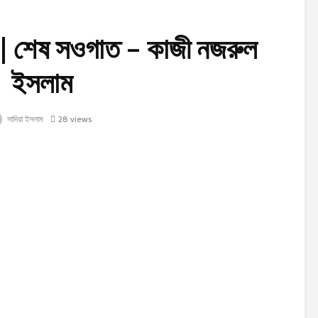
 শেষ সওগাত – কাজী নজরুল
ইসলাম
সাদিয়া ইসলাম
28 views