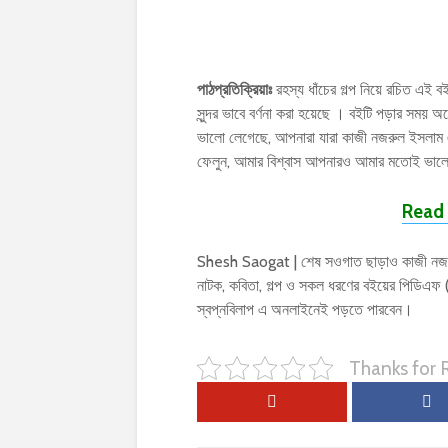
পাঠপ্রতিক্রিয়াঃ
রহস্য ধাঁচের গল্প নিয়ে রচিত এই ব
সুন্দর ভাবে বর্ণনা করা হয়েছে । বইটি পড়ার স
ভালো লেগেছে, আপনারা যারা কাজী নজরুল ইসলাম
ফেলুন, আমার বিশ্বাস আপনারও আমার মতোই ভালো
Read 
Shesh Saogat | শেষ সওগাত ছাড়াও কাজী নজরুল
নাটক, কবিতা, গল্প ও সকল ধরণের বইয়ের পিডিএ
স্বপ্নবিলাপ এ অনলাইনেই পড়তে পারবেন।
Thanks for