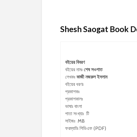
Shesh Saogat Book Det
বইয়ের বিবরণ
বইয়ের নামঃ
শেষ সওগাত
লেখকঃ
কাজী নজরুল ইসলাম
বইয়ের ধরণঃ
প্রকাশকঃ
প্রকাশকালঃ
ভাষাঃ বাংলা
পাতা সংখ্যাঃ টি
সাইজঃ MB
ফরম্যাটঃ পিডিএফ (PDF)