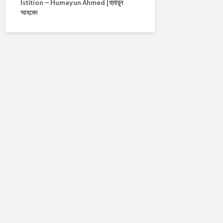
Istition – Humayun Ahmed | হুমায়ূন
আহমেদ