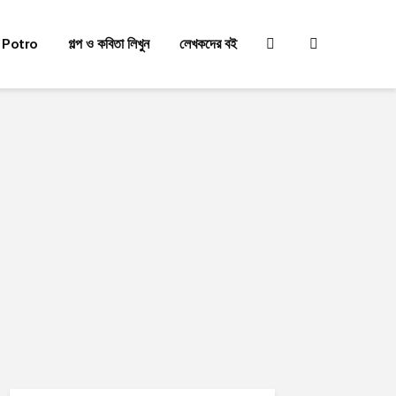
 Potro
গল্প ও কবিতা লিখুন
লেখকদের বই