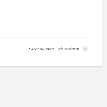
Sarbahara | সর্ব্বহারা – কাজী নজরুল ইসলাম