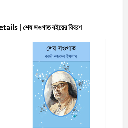
ails | শেষ সওগাত
বইয়ের বিবরণ