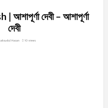
আশাপূর্ণা দেবী – আশাপূর্ণা
দেবী
aksudul Hasan
10 views