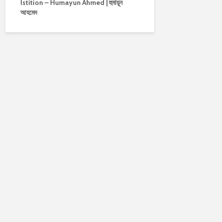
Istition – Humayun Ahmed | হুমায়ূন
আহমেদ