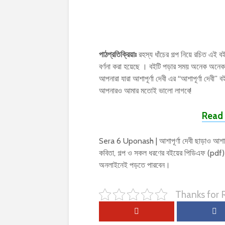
পাঠপ্রতিক্রিয়াঃ
রহস্য ধাঁচের গল্প নিয়ে রচিত এই বইট
বর্ণনা করা হয়েছে । বইটি পড়ার সময় অনেক অন
আপনারা যারা আশাপূর্ণা দেবী এর “আশাপূর্ণা দেবী
আপনারও আমার মতোই ভালো লাগবে!
Read 
Sera 6 Uponash | আশাপূর্ণা দেবী ছাড়াও আশাপূর
কবিতা, গল্প ও সকল ধরণের বইয়ের পিডিএফ (pdf
অনলাইনেই পড়তে পারবেন।
Thanks for