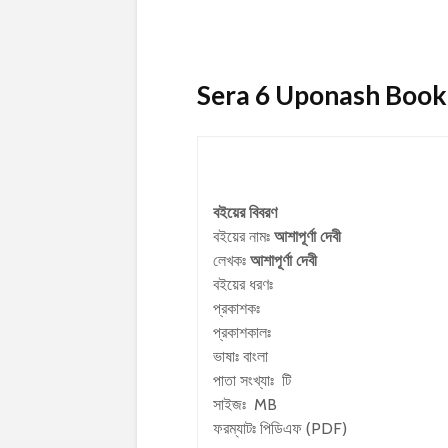
Sera 6 Uponash Book Det
বইয়ের বিবরণ
বইয়ের নামঃ
আশাপূর্ণা দেবী
লেখকঃ
আশাপূর্ণা দেবী
বইয়ের ধরণঃ
প্রকাশকঃ
প্রকাশকালঃ
ভাষাঃ বাংলা
পাতা সংখ্যাঃ টি
সাইজঃ MB
ফরম্যাটঃ পিডিএফ (PDF)