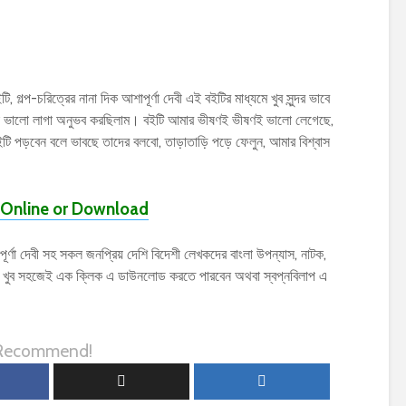
ি, গল্প-চরিত্রের নানা দিক আশাপূর্ণা দেবী এই বইটির মাধ্যমে খুব সুন্দর ভাবে
েক ভালো লাগা অনুভব করছিলাম। বইটি আমার ভীষণই ভীষণই ভালো লেগেছে,
” বইটি পড়বেন বলে ভাবছে তাদের বলবো, তাড়াতাড়ি পড়ে ফেলুন, আমার বিশ্বাস
Online or Download
্ণা দেবী সহ সকল জনপ্রিয় দেশি বিদেশী লেখকদের বাংলা উপন্যাস, নাটক,
) খুব সহজেই এক ক্লিক এ ডাউনলোড করতে পারবেন অথবা স্বপ্নবিলাপ এ
 Recommend!