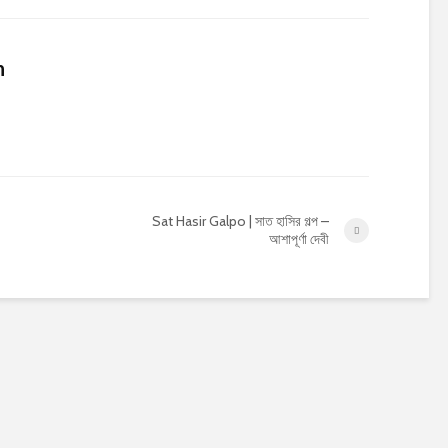
n
Sat Hasir Galpo | সাত হাসির গল্প –
আশাপূর্ণা দেবী