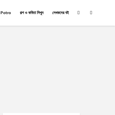
 Potro
গল্প ও কবিতা লিখুন
লেখকদের বই