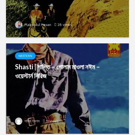
Maksudul Hasan
28 views
WESTERN
Shasti | শাস্তি – গোলাম মাওলা নঈম –
ওয়েস্টার্ন সিরিজ
সাদিয়া ইসলাম
11 views