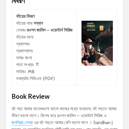
বিবরণ
বইয়ের বিবরণ
বইয়ের নামঃ
সন্ধান
লেখকঃ
রওশন জামিল – ওয়েস্টার্ন সিরিজ
বইয়ের ধরণঃ
প্রকাশকঃ
প্রকাশকালঃ
ভাষাঃ বাংলা
পাতা সংখ্যাঃ টি
সাইজঃ MB
ফরম্যাটঃ পিডিএফ (PDF)
Book Review
বই পড়া আমার অনেকগুলো ভালো কাজের মধ্যে অন্যতম, বই পড়তে আমার
ভীষণ ভালো লাগে। বিশেষ করে রওশন জামিল – ওয়েস্টার্ন সিরিজ ও
জনপ্রিয় লেখক
এর বই পড়তে আমার বেশি ভালো লাগে । Sandhan |