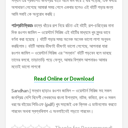
সন্ধান এর প্রকাশিত জনপ্রিয় বইটি আমি কম করে ২ বার পড়েছি, এক কথায়
অসাধারণ লেগেছে আমার! সময় পেলে একবার হলেও এই বইটি পড়ার জন্য
আমি সবাই কে অনুরোধ করছি।
পাঠপ্রতিক্রিয়াঃ
রহস্য ধাঁচের গল্প নিয়ে রচিত এই বইটি, গল্প-চরিত্রের নানা
দিক রওশন জামিল – ওয়েস্টার্ন সিরিজ এই বইটির মাধ্যমে খুব সুন্দর ভাবে
বর্ণনা করা হয়েছে । বইটি পড়ার সময় অনেক অনেক ভালো লাগা অনুভব
করছিলাম। বইটি আমার ভীষণই ভীষণই ভালো লেগেছে, আপনারা যারা
রওশন জামিল – ওয়েস্টার্ন সিরিজ এর “সন্ধান” বইটি পড়বেন বলে ভাবছে
তাদের বলবো, তাড়াতাড়ি পড়ে ফেলুন, আমার বিশ্বাস আপনারও আমার
মতোই ভালো লাগবে!
Read Online or Download
Sandhan | সন্ধান ছাড়াও রওশন জামিল – ওয়েস্টার্ন সিরিজ সহ সকল
জনপ্রিয় দেশি বিদেশী লেখকদের বাংলা উপন্যাস, নাটক, কবিতা, গল্প ও সকল
ধরণের বইয়ের পিডিএফ (pdf) খুব সহজেই এক ক্লিক এ ডাউনলোড করতে
পারবেন অথবা স্বপ্নবিলাপ এ অনলাইনেই পড়তে পারবেন।