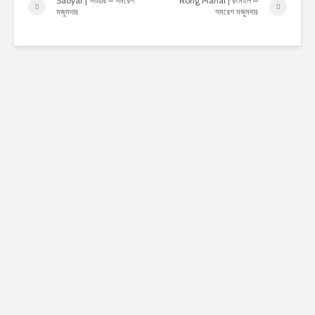
Saoyar | সওয়ার – সমরেশ
Rong Mahal | রংমহল –
মজুমদার
সমরেশ মজুমদার