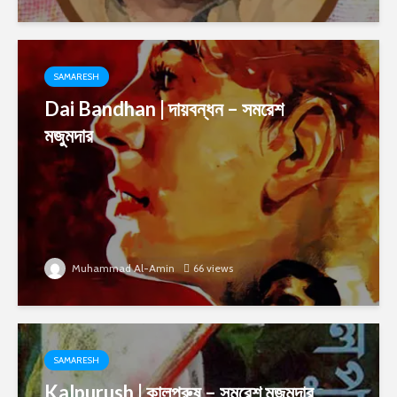
SAMARESH
Dai Bandhan | দায়বন্ধন – সমরেশ
মজুমদার
Muhammad Al-Amin
66 views
SAMARESH
Kalpurush | কালপুরুষ – সমরেশ মজুমদার