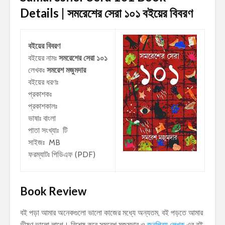
Details | সমরেশের সেরা ১০১
বইয়ের বিবরণ
বইয়ের বিবরণ
বইয়ের নামঃ
সমরেশের সেরা ১০১
লেখকঃ
সমরেশ মজুমদার
বইয়ের ধরণঃ
প্রকাশকঃ
প্রকাশকালঃ
ভাষাঃ বাংলা
পাতা সংখ্যাঃ টি
সাইজঃ MB
ফরম্যাটঃ পিডিএফ (PDF)
Book Review
বই পড়া আমার অনেকগুলো ভালো কাজের মধ্যে অন্যতম, বই পড়তে আমার
ভীষণ ভালো লাগে। বিশেষ করে সমরেশ মজুমদার ও
জনপ্রিয় লেখক
এর বই