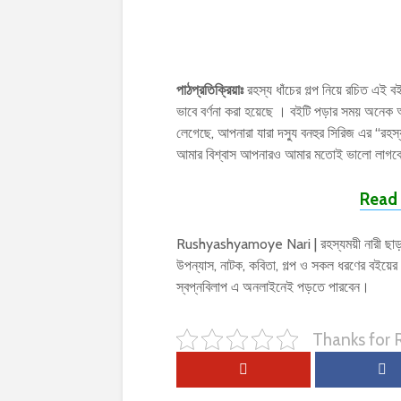
পাঠপ্রতিক্রিয়াঃ
রহস্য ধাঁচের গল্প নিয়ে রচিত এই বইট
ভাবে বর্ণনা করা হয়েছে । বইটি পড়ার সময় অন
লেগেছে, আপনারা যারা দস্যু বনহুর সিরিজ এর “রহ
আমার বিশ্বাস আপনারও আমার মতোই ভালো লাগবে
Read 
Rushyashyamoye Nari | রহস্যময়ী নারী ছাড়াও 
উপন্যাস, নাটক, কবিতা, গল্প ও সকল ধরণের বই
স্বপ্নবিলাপ এ অনলাইনেই পড়তে পারবেন।
Thanks for