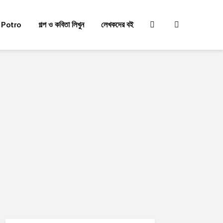
 Potro
গল্প ও কবিতা লিখুন
লেখকদের বই