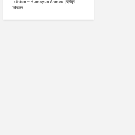
Istition – Humayun Ahmed | হুমায়ূন
আহমেদ