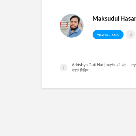
Maksudul Hasa
VIEW ALL POSTS
Adrishya Duti Hat | অদৃশ্য দুটি হাত – দস্য
বনহুর সিরিজ