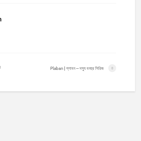
n
ু
Plaban | প্লাবন – দস্যু বনহুর সিরিজ