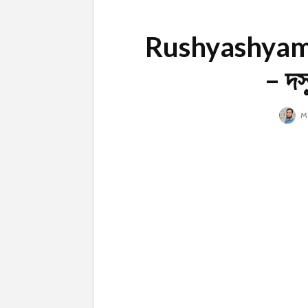
Rushyashyamoye
– দস
Ma