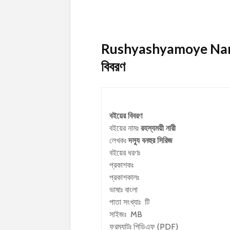
Rushyashyamoye Nari B
বিবরণ
বইয়ের বিবরণ
বইয়ের নামঃ
রহস্যময়ী নারী
লেখকঃ
দস্যু বনহুর সিরিজ
বইয়ের ধরণঃ
প্রকাশকঃ
প্রকাশকালঃ
ভাষাঃ বাংলা
পাতা সংখ্যাঃ টি
সাইজঃ MB
ফরম্যাটঃ পিডিএফ (PDF)