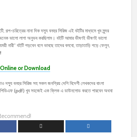
ি, গল্প-চরিত্রের নানা দিক দস্যু বনহুর সিরিজ এই বইটির মাধ্যমে খুব সুন্দর
েক অনেক ভালো লাগা অনুভব করছিলাম। বইটি আমার ভীষণই ভীষণই ভালো
স্যময়ী নারী” বইটি পড়বেন বলে ভাবছে তাদের বলবো, তাড়াতাড়ি পড়ে ফেলুন,
!
Online or Download
দস্যু বনহুর সিরিজ সহ সকল জনপ্রিয় দেশি বিদেশী লেখকদের বাংলা
য়ের পিডিএফ (pdf) খুব সহজেই এক ক্লিক এ ডাউনলোড করতে পারবেন অথবা
 Recommend!