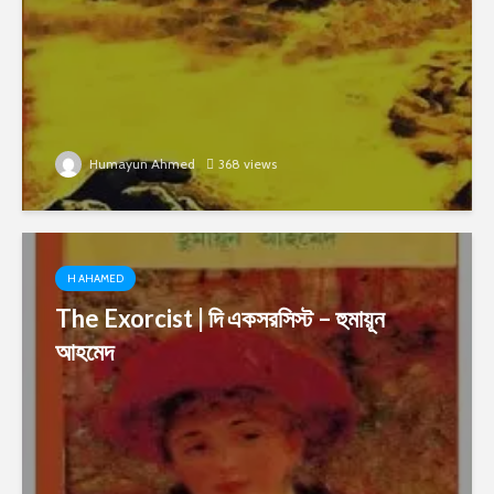
Humayun Ahmed
368 views
H AHAMED
The Exorcist | দি একসরসিস্ট – হুমায়ূন
আহমেদ