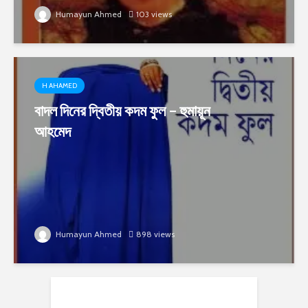
Humayun Ahmed
103 views
H AHAMED
বাদল দিনের দ্বিতীয় কদম ফুল – হুমায়ূন
আহমেদ
Humayun Ahmed
898 views