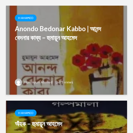
H AHAMED
Anondo Bedonar Kabbo | আনন্দ
বেদনার কাব্য – হুমায়ূন আহমেদ
Humayun Ahmed
85 views
H AHAMED
অঁহক – হুমায়ূন আহমেদ