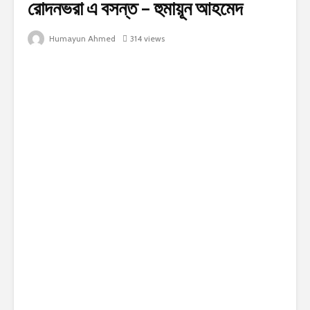
রোদনভরা এ বসন্ত – হুমায়ূন আহমেদ
Humayun Ahmed
314 views