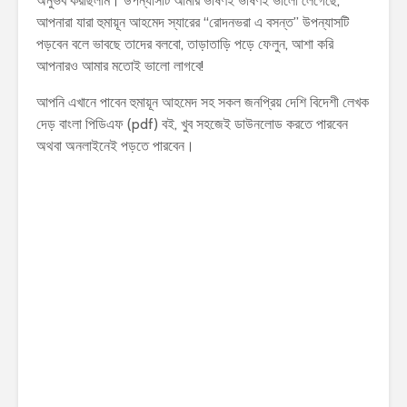
অনুভব করছিলাম। উপন্যাসটি আমার ভীষণই ভীষণই ভালো লেগেছে,
আপনারা যারা হুমায়ূন আহমেদ স্যারের “রোদনভরা এ বসন্ত” উপন্যাসটি
পড়বেন বলে ভাবছে তাদের বলবো, তাড়াতাড়ি পড়ে ফেলুন, আশা করি
আপনারও আমার মতোই ভালো লাগবে!
আপনি এখানে পাবেন হুমায়ূন আহমেদ সহ সকল জনপ্রিয় দেশি বিদেশী লেখক
দেড় বাংলা পিডিএফ (pdf) বই, খুব সহজেই ডাউনলোড করতে পারবেন
অথবা অনলাইনেই পড়তে পারবেন।