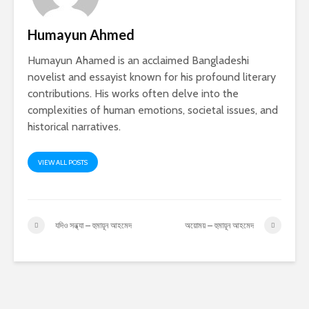
Humayun Ahmed
Humayun Ahamed is an acclaimed Bangladeshi
novelist and essayist known for his profound literary
contributions. His works often delve into the
complexities of human emotions, societal issues, and
historical narratives.
VIEW ALL POSTS
যদিও সন্ধ্যা – হুমায়ূন আহমেদ
অয়োময় – হুমায়ূন আহমেদ