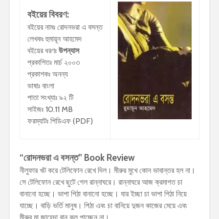
বইয়ের বিবরণ:
বইয়ের নামঃ রোদনভরা এ বসন্ত
লেখকঃ হুমায়ূন আহমেদ
বইয়ের ধরণঃ
উপন্যাস
প্রকাশিতঃ মার্চ ২০০৩
প্রকাশকঃ অনন্য
ভাষাঃ বাংলা
পাতা সংখ্যাঃ ৯২ টি
সাইজঃ 10.11 MB
ফরম্যাটঃ পিডিএফ (PDF)
“রোদনভরা এ বসন্ত” Book Review
নীলুফার খট করে টেলিফোন রেখে দিল। মীরুর মুখে কোন ভাবান্তর হল না।
সে টেলিফোন রেখে ছুটে গেল রান্নাঘরে। রান্নাঘরে আজ ক্রমাগত চা
বানানো হচ্ছে। ভাপা পিঠা বানানো হচ্ছে। যার ইচ্ছা চা ভাপা পিঠা নিয়ে
যাচ্ছে। বাড়ি ভর্তি মানুষ। পিঠা এবং চা বানিয়ে দুজন কাজের মেয়ে এবং
মীরুর মা জাহেদা বানু কূল পাচ্ছেন না।