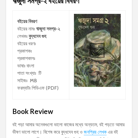
ঋজুদা সমগ্র-২
বইয়ের বিবরণ
বইয়ের বিবরণ
বইয়ের নামঃ
ঋজুদা সমগ্র-২
লেখকঃ
বুদ্ধদেব গুহ
বইয়ের ধরণঃ
প্রকাশকঃ
প্রকাশকালঃ
ভাষাঃ বাংলা
পাতা সংখ্যাঃ টি
সাইজঃ MB
ফরম্যাটঃ পিডিএফ (PDF)
Book Review
বই পড়া আমার অনেকগুলো ভালো কাজের মধ্যে অন্যতম, বই পড়তে আমার
ভীষণ ভালো লাগে। বিশেষ করে বুদ্ধদেব গুহ ও
জনপ্রিয় লেখক
এর বই