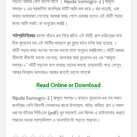
পড়তে আমার বেশি ভালো লাগে । Rijuda Somogro-2 | ঋজুদা
সমগ্র-২ এর প্রকাশিত জনপ্রিয় বইটি আমি কম করে ২ বার পড়েছি, এক
কথায় অসাধারণ লেগেছে আমার! সময় পেলে একবার হলেও এই বইটি পড়ার
জন্য আমি সবাই কে অনুরোধ করছি।
পাঠপ্রতিক্রিয়াঃ
রহস্য ধাঁচের গল্প নিয়ে রচিত এই বইটি, গল্প-চরিত্রের নানা
দিক বুদ্ধদেব গুহ এই বইটির মাধ্যমে খুব সুন্দর ভাবে বর্ণনা করা হয়েছে ।
বইটি পড়ার সময় অনেক অনেক ভালো লাগা অনুভব করছিলাম। বইটি আমার
ভীষণই ভীষণই ভালো লেগেছে, আপনারা যারা বুদ্ধদেব গুহ এর “ঋজুদা
সমগ্র-২” বইটি পড়বেন বলে ভাবছে তাদের বলবো, তাড়াতাড়ি পড়ে ফেলুন,
আমার বিশ্বাস আপনারও আমার মতোই ভালো লাগবে!
Read Online or Download
Rijuda Somogro-2 | ঋজুদা সমগ্র-২ ছাড়াও বুদ্ধদেব গুহ সহ সকল
জনপ্রিয় দেশি বিদেশী লেখকদের বাংলা উপন্যাস, নাটক, কবিতা, গল্প ও সকল
ধরণের বইয়ের পিডিএফ (pdf) খুব সহজেই এক ক্লিক এ ডাউনলোড করতে
পারবেন অথবা স্বপ্নবিলাপ এ অনলাইনেই পড়তে পারবেন।