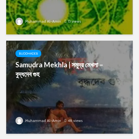
Muhammad Al-Amin
13 views
BUDDHADEB
Samudra Mekhla | সমুদ্র মেখলা –
বুদ্ধদেব গুহ
Muhammad Al-Amin
48 views