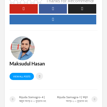
Thanks for Recommend!
Maksudul Hasan
VIEW ALL POSTS
Rijuda Somogro-4 |
Rijuda Samagra-1 | ঋজুদা
ঋজুদা সমগ্র ৪ – বুদ্ধদেব গুহ
সমগ্র-১ – বুদ্ধদেব গুহ