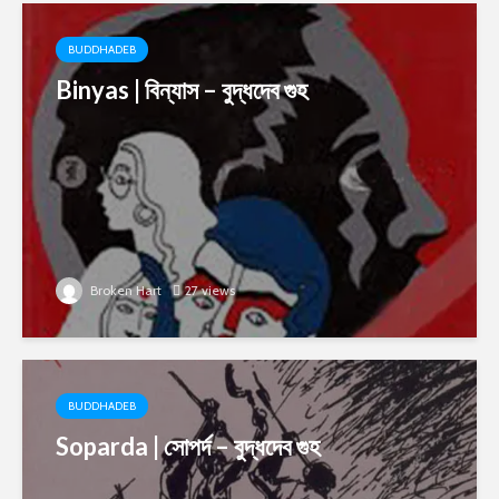
BUDDHADEB
Binyas | বিন্যাস – বুদ্ধদেব গুহ
Broken Hart
27 views
BUDDHADEB
Soparda | সোপর্দ – বুদ্ধদেব গুহ