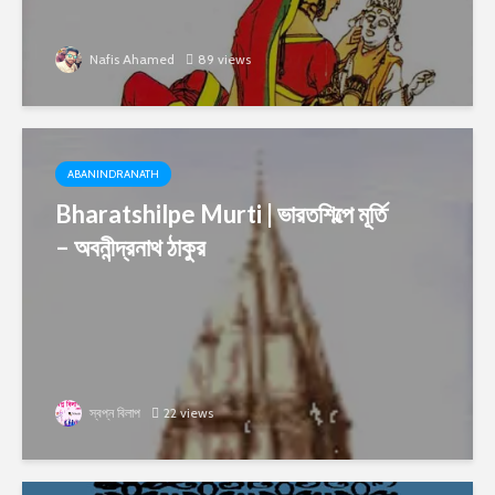
Nafis Ahamed
89 views
ABANINDRANATH
Bharatshilpe Murti | ভারতশিল্পে মূর্তি
– অবনীন্দ্রনাথ ঠাকুর
স্বপ্ন বিলাপ
22 views