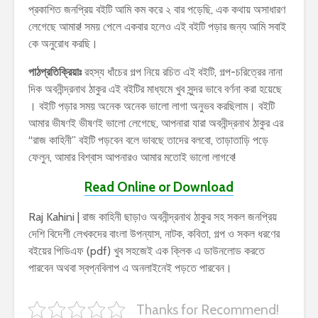
প্রকাশিত জনপ্রিয় বইটি আমি কম করে ২ বার পড়েছি, এক কথায় অসাধারণ
লেগেছে আমার! সময় পেলে একবার হলেও এই বইটি পড়ার জন্য আমি সবাই
কে অনুরোধ করছি।
পাঠপ্রতিক্রিয়াঃ
রহস্য ধাঁচের গল্প নিয়ে রচিত এই বইটি, গল্প-চরিত্রের নানা
দিক অবনীন্দ্রনাথ ঠাকুর এই বইটির মাধ্যমে খুব সুন্দর ভাবে বর্ণনা করা হয়েছে
। বইটি পড়ার সময় অনেক অনেক ভালো লাগা অনুভব করছিলাম। বইটি
আমার ভীষণই ভীষণই ভালো লেগেছে, আপনারা যারা অবনীন্দ্রনাথ ঠাকুর এর
“রাজ কাহিনী” বইটি পড়বেন বলে ভাবছে তাদের বলবো, তাড়াতাড়ি পড়ে
ফেলুন, আমার বিশ্বাস আপনারও আমার মতোই ভালো লাগবে!
Read Online or Download
Raj Kahini | রাজ কাহিনী ছাড়াও অবনীন্দ্রনাথ ঠাকুর সহ সকল জনপ্রিয়
দেশি বিদেশী লেখকদের বাংলা উপন্যাস, নাটক, কবিতা, গল্প ও সকল ধরণের
বইয়ের পিডিএফ (pdf) খুব সহজেই এক ক্লিক এ ডাউনলোড করতে
পারবেন অথবা স্বপ্নবিলাপ এ অনলাইনেই পড়তে পারবেন।
Thanks for Recommend!