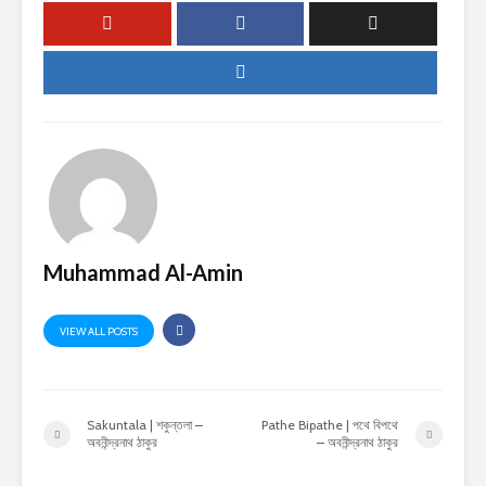
Muhammad Al-Amin
VIEW ALL POSTS
Sakuntala | শকুন্তলা –
Pathe Bipathe | পথে বিপথে
অবনীন্দ্রনাথ ঠাকুর
– অবনীন্দ্রনাথ ঠাকুর