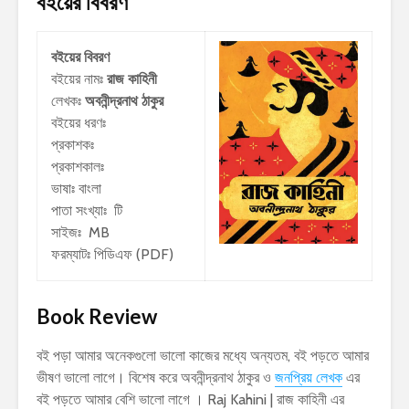
বইয়ের বিবরণ
বইয়ের বিবরণ
বইয়ের নামঃ
রাজ কাহিনী
লেখকঃ
অবনীন্দ্রনাথ ঠাকুর
বইয়ের ধরণঃ
প্রকাশকঃ
প্রকাশকালঃ
ভাষাঃ বাংলা
পাতা সংখ্যাঃ টি
সাইজঃ MB
ফরম্যাটঃ পিডিএফ (PDF)
Book Review
বই পড়া আমার অনেকগুলো ভালো কাজের মধ্যে অন্যতম, বই পড়তে আমার
ভীষণ ভালো লাগে। বিশেষ করে অবনীন্দ্রনাথ ঠাকুর ও
জনপ্রিয় লেখক
এর
বই পড়তে আমার বেশি ভালো লাগে । Raj Kahini | রাজ কাহিনী এর