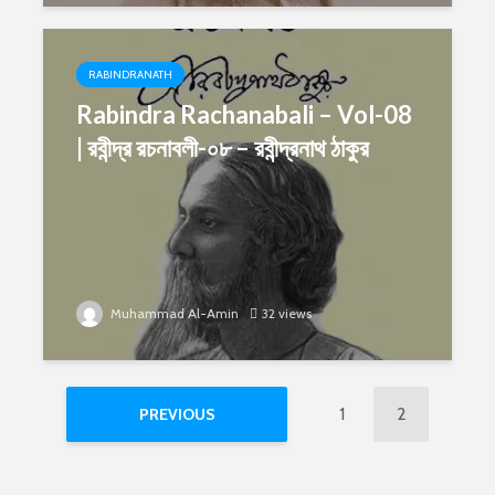
RABINDRANATH
Rabindra Rachanabali – Vol-08
| রবীন্দ্র রচনাবলী-০৮ – রবীন্দ্রনাথ ঠাকুর
Muhammad Al-Amin
32 views
1
2
PREVIOUS