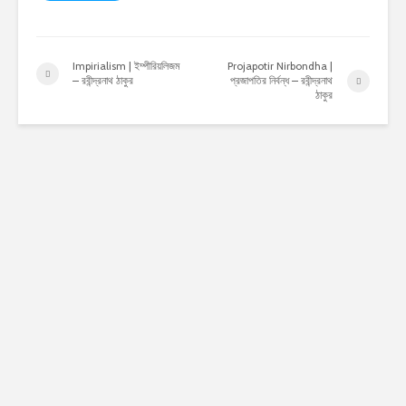
Impirialism | ইম্পীরিয়লিজম
Projapotir Nirbondha |
– রবীন্দ্রনাথ ঠাকুর
প্রজাপতির নির্বন্ধ – রবীন্দ্রনাথ
ঠাকুর