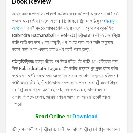
Book Review
আমার অনেক গুলো ভালো লাগা কাজের মধ্যে বই পড়া অন্যতম একটি, বই
পড়তে আমার ভীষণ ভালো লাগে। বিশেষ করে রবীন্দ্রনাথ ঠাকুর ও
হুমায়ূন
আহমেদ
এর বই পড়তে আমার বেশি ভালো লাগে । স্যার এর প্রকাশিত
Rabindra Rachanabali – Vol-20 | রবীন্দ্র রচনাবলী-২০ জনপ্রিয়
বইটি আমি কম করে ২ বার পড়েছি, এক কথায় অসাধারণ! আমি অনুরোধ
করবো সময় পেলে একবার হলেও এই বইটি পড়ার জন্য।
পাঠপ্রতিক্রিয়াঃ
রহস্য ধাঁচের গল্প নিয়ে রচিত এই বইটি, গল্প-চরিত্রের নানা
দিক Rabindranath Tagore এই বইটির মাধ্যমে খুব সুন্দর ভাবে বর্ণনা
করেছেন। বইটি পড়ার সময় অনেক অনেক ভালো লাগা অনুভব করছিলাম।
বইটি আমার ভীষণই ভীষণই ভালো লেগেছে, আপনারা যারা রবীন্দ্রনাথ ঠাকুর
এর “রবীন্দ্র রচনাবলী-২০” বইটি পড়বেন বলে ভাবছে তাদের বলবো,
তাড়াতাড়ি পড়ে ফেলুন, আমার বিশ্বাস আপনারও আমার মতোই ভালো
লাগবে!
Read Online
or
Download
রবীন্দ্র রচনাবলী-২০ | রবীন্দ্র রচনাবলী-২০ ছাড়াও রবীন্দ্রনাথ ঠাকুর সহ সকল