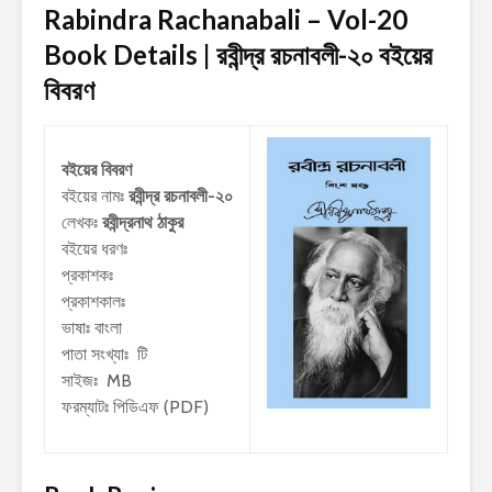
Rabindra Rachanabali – Vol-20
Book Details | রবীন্দ্র রচনাবলী-২০ বইয়ের
বিবরণ
বইয়ের বিবরণ
বইয়ের নামঃ
রবীন্দ্র রচনাবলী-২০
লেখকঃ
রবীন্দ্রনাথ ঠাকুর
বইয়ের ধরণঃ
প্রকাশকঃ
প্রকাশকালঃ
ভাষাঃ বাংলা
পাতা সংখ্যাঃ টি
সাইজঃ MB
ফরম্যাটঃ পিডিএফ (PDF)