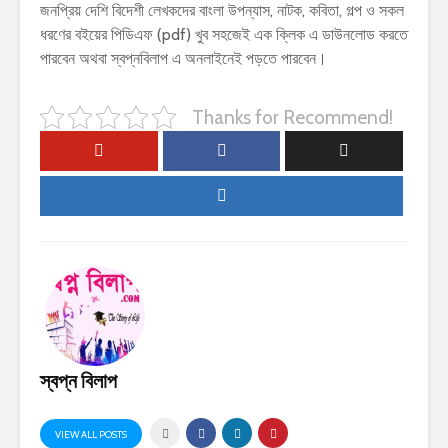
জনপ্রিয় দেশি বিদেশী লেখকদের বাংলা উপন্যাস, নাটক, কবিতা, গল্প ও সকল
ধরণের বইয়ের পিডিএফ (pdf) খুব সহজেই এক ক্লিক এ ডাউনলোড করতে
পারবেন অথবা স্বপ্নবিলাপ এ অনলাইনেই পড়তে পারবেন।
Thanks for Recommend!
স্বপ্ন বিলাপ
VIEW ALL POSTS