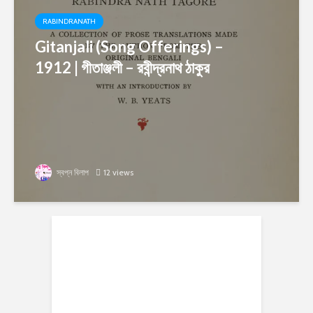
RABINDRANATH
Gitanjali (Song Offerings) –
1912 | গীতাঞ্জলী – রবীন্দ্রনাথ ঠাকুর
স্বপ্ন বিলাপ
12 views