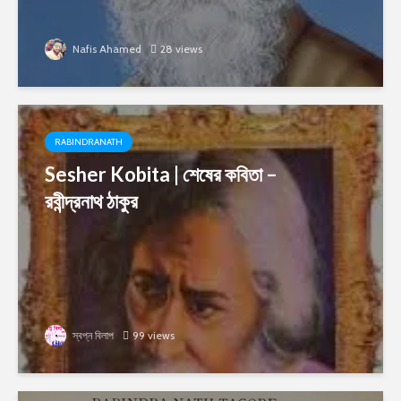
Nafis Ahamed
28 views
RABINDRANATH
Sesher Kobita | শেষের কবিতা –
রবীন্দ্রনাথ ঠাকুর
স্বপ্ন বিলাপ
99 views