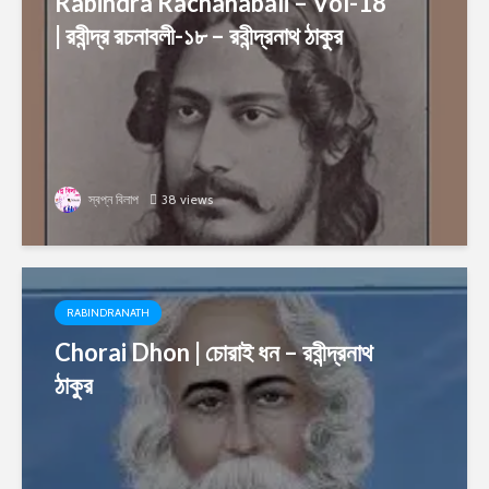
Rabindra Rachanabali – Vol-18
| রবীন্দ্র রচনাবলী-১৮ – রবীন্দ্রনাথ ঠাকুর
স্বপ্ন বিলাপ
38 views
RABINDRANATH
Chorai Dhon | চোরাই ধন – রবীন্দ্রনাথ
ঠাকুর