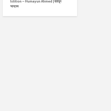
Istition – Humayun Ahmed | হুমায়ূন
আহমেদ