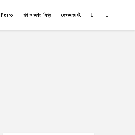
 Potro
গল্প ও কবিতা লিখুন
লেখকদের বই