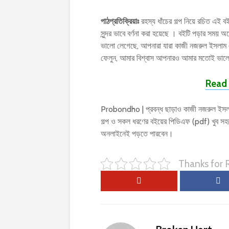
পাঠপ্রতিক্রিয়াঃ
রহস্য ধাঁচের গল্প নিয়ে রচিত এই ব
সুন্দর ভাবে বর্ণনা করা হয়েছে । বইটি পড়ার স
ভালো লেগেছে, আপনারা যারা কাজী নজরুল ইসলাম 
ফেলুন, আমার বিশ্বাস আপনারও আমার মতোই ভালো
Read 
Probondho | প্রবন্ধ ছাড়াও কাজী নজরুল ইসলাম
গল্প ও সকল ধরণের বইয়ের পিডিএফ (pdf) খুব স
অনলাইনেই পড়তে পারবেন।
Thanks for