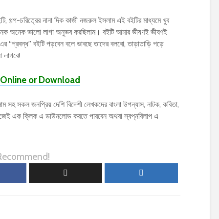
ইটি, গল্প-চরিত্রের নানা দিক কাজী নজরুল ইসলাম এই বইটির মাধ্যমে খুব
ময় অনেক অনেক ভালো লাগা অনুভব করছিলাম। বইটি আমার ভীষণই ভীষণই
এর “প্রবন্ধ” বইটি পড়বেন বলে ভাবছে তাদের বলবো, তাড়াতাড়ি পড়ে
 লাগবে!
Online or Download
 সহ সকল জনপ্রিয় দেশি বিদেশী লেখকদের বাংলা উপন্যাস, নাটক, কবিতা,
হজেই এক ক্লিক এ ডাউনলোড করতে পারবেন অথবা স্বপ্নবিলাপ এ
 Recommend!