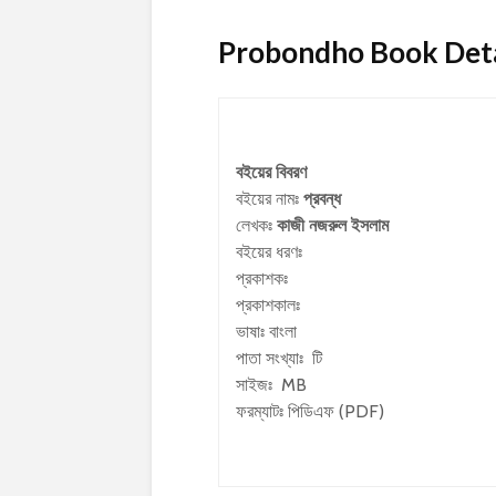
Probondho Book Detail
বইয়ের বিবরণ
বইয়ের নামঃ
প্রবন্ধ
লেখকঃ
কাজী নজরুল ইসলাম
বইয়ের ধরণঃ
প্রকাশকঃ
প্রকাশকালঃ
ভাষাঃ বাংলা
পাতা সংখ্যাঃ টি
সাইজঃ MB
ফরম্যাটঃ পিডিএফ (PDF)