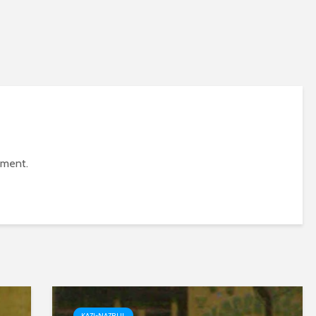
mment.
KAZI-NAZRUL