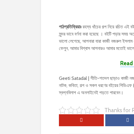
পাঠপ্রতিক্রিয়াঃ
রহস্য ধাঁচের গল্প নিয়ে রচিত এই ব
সুন্দর ভাবে বর্ণনা করা হয়েছে । বইটি পড়ার স
ভালো লেগেছে, আপনারা যারা কাজী নজরুল ইসলাম
ফেলুন, আমার বিশ্বাস আপনারও আমার মতোই ভালো
Read 
Geeti Satadal | গীতি-শতদল ছাড়াও কাজী নজরু
নাটক, কবিতা, গল্প ও সকল ধরণের বইয়ের পিডিএ
স্বপ্নবিলাপ এ অনলাইনেই পড়তে পারবেন।
Thanks for