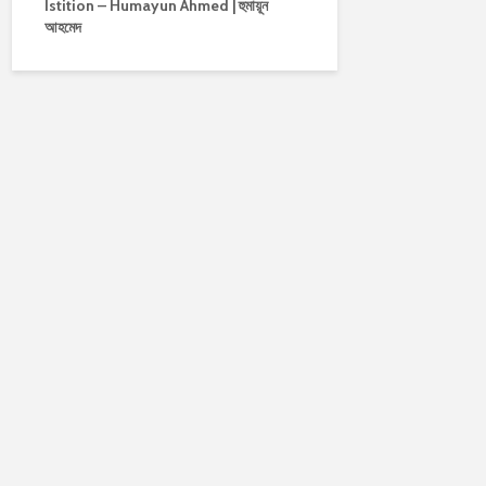
Istition – Humayun Ahmed | হুমায়ূন
আহমেদ