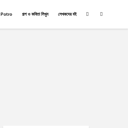
 Potro
গল্প ও কবিতা লিখুন
লেখকদের বই