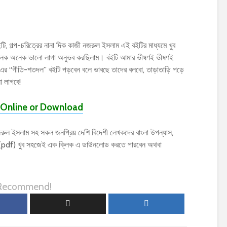
ইটি, গল্প-চরিত্রের নানা দিক কাজী নজরুল ইসলাম এই বইটির মাধ্যমে খুব
ময় অনেক অনেক ভালো লাগা অনুভব করছিলাম। বইটি আমার ভীষণই ভীষণই
 এর “গীতি-শতদল” বইটি পড়বেন বলে ভাবছে তাদের বলবো, তাড়াতাড়ি পড়ে
 লাগবে!
Online or Download
ল ইসলাম সহ সকল জনপ্রিয় দেশি বিদেশী লেখকদের বাংলা উপন্যাস,
ফ (pdf) খুব সহজেই এক ক্লিক এ ডাউনলোড করতে পারবেন অথবা
 Recommend!