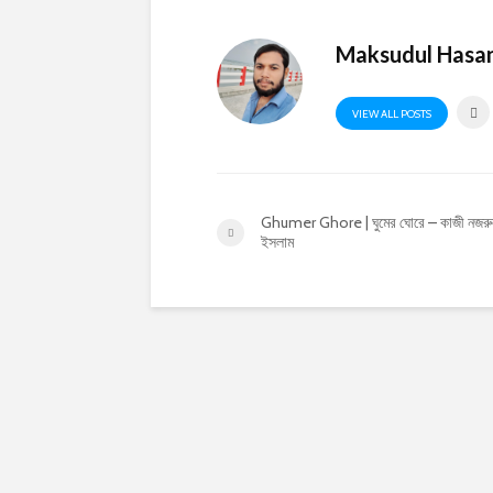
Maksudul Hasa
VIEW ALL POSTS
Ghumer Ghore | ঘুমের ঘোরে – কাজী নজর
ইসলাম