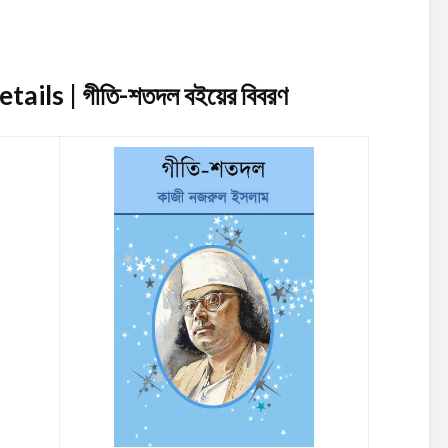
tails | গীতি-শতদল
বইয়ের বিবরণ