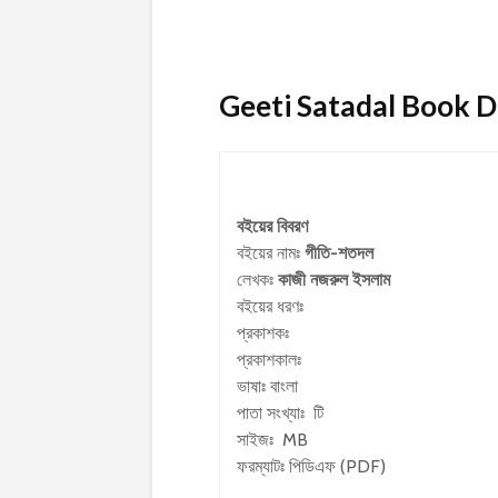
Geeti Satadal Book De
বইয়ের বিবরণ
বইয়ের নামঃ
গীতি-শতদল
লেখকঃ
কাজী নজরুল ইসলাম
বইয়ের ধরণঃ
প্রকাশকঃ
প্রকাশকালঃ
ভাষাঃ বাংলা
পাতা সংখ্যাঃ টি
সাইজঃ MB
ফরম্যাটঃ পিডিএফ (PDF)