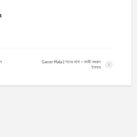
n
ুল
Ganer Mala | গানের মালা – কাজী নজরুল
ইসলাম