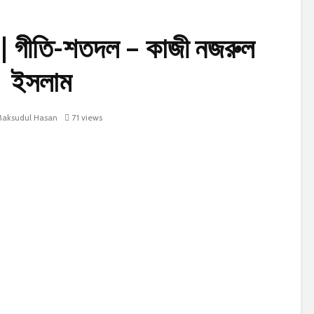
 গীতি-শতদল – কাজী নজরুল
ইসলাম
aksudul Hasan
71 views