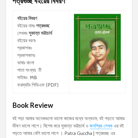
পত্রগুচ্ছ
বইয়ের বিবরণ
বইয়ের বিবরণ
বইয়ের নামঃ
পত্রগুচ্ছ
লেখকঃ
সুকান্ত ভট্টাচার্য
বইয়ের ধরণঃ
প্রকাশকঃ
প্রকাশকালঃ
ভাষাঃ বাংলা
পাতা সংখ্যাঃ টি
সাইজঃ MB
ফরম্যাটঃ পিডিএফ (PDF)
Book Review
বই পড়া আমার অনেকগুলো ভালো কাজের মধ্যে অন্যতম, বই পড়তে আমার
ভীষণ ভালো লাগে। বিশেষ করে সুকান্ত ভট্টাচার্য ও
জনপ্রিয় লেখক
এর বই
পড়তে আমার বেশি ভালো লাগে । Patra Guccha | পত্রগুচ্ছ এর