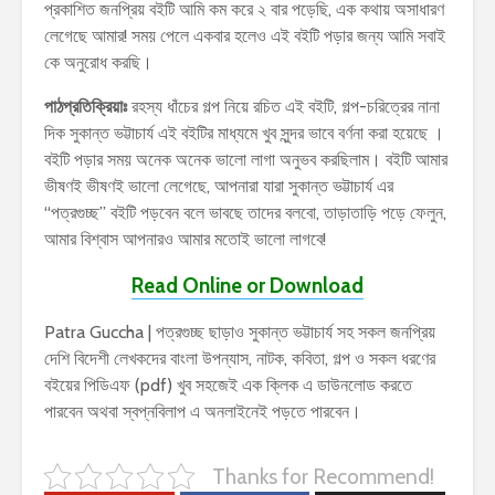
প্রকাশিত জনপ্রিয় বইটি আমি কম করে ২ বার পড়েছি, এক কথায় অসাধারণ
লেগেছে আমার! সময় পেলে একবার হলেও এই বইটি পড়ার জন্য আমি সবাই
কে অনুরোধ করছি।
পাঠপ্রতিক্রিয়াঃ
রহস্য ধাঁচের গল্প নিয়ে রচিত এই বইটি, গল্প-চরিত্রের নানা
দিক সুকান্ত ভট্টাচার্য এই বইটির মাধ্যমে খুব সুন্দর ভাবে বর্ণনা করা হয়েছে ।
বইটি পড়ার সময় অনেক অনেক ভালো লাগা অনুভব করছিলাম। বইটি আমার
ভীষণই ভীষণই ভালো লেগেছে, আপনারা যারা সুকান্ত ভট্টাচার্য এর
“পত্রগুচ্ছ” বইটি পড়বেন বলে ভাবছে তাদের বলবো, তাড়াতাড়ি পড়ে ফেলুন,
আমার বিশ্বাস আপনারও আমার মতোই ভালো লাগবে!
Read Online or Download
Patra Guccha | পত্রগুচ্ছ ছাড়াও সুকান্ত ভট্টাচার্য সহ সকল জনপ্রিয়
দেশি বিদেশী লেখকদের বাংলা উপন্যাস, নাটক, কবিতা, গল্প ও সকল ধরণের
বইয়ের পিডিএফ (pdf) খুব সহজেই এক ক্লিক এ ডাউনলোড করতে
পারবেন অথবা স্বপ্নবিলাপ এ অনলাইনেই পড়তে পারবেন।
Thanks for Recommend!