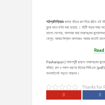
পাঠপ্রতিক্রিয়াঃ
রহস্য ধাঁচের গল্প নিয়ে রচিত এই বইট
সুন্দর ভাবে বর্ণনা করা হয়েছে । বইটি পড়ার স
ভালো লেগেছে, আপনারা যারা তারাশঙ্কর বন্দ্যোপাধ
ফেলুন, আমার বিশ্বাস আপনারও আমার মতোই ভালো
Read 
Pashanpuri | পাষাণপুরী ছাড়াও তারাশঙ্কর বন্দ্য
কবিতা, গল্প ও সকল ধরণের বইয়ের পিডিএফ (pdf
অনলাইনেই পড়তে পারবেন।
Thanks for