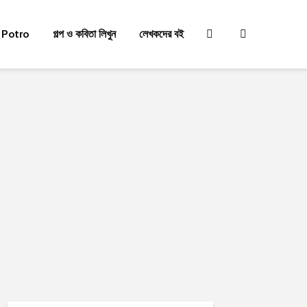
 Potro
গল্প ও কবিতা লিখুন
লেখকদের বই