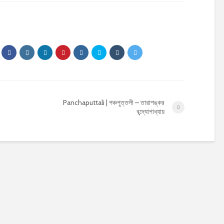
Panchaputtali | পঞ্চপুত্তলী – তারাশঙ্কর
বন্দ্যোপাধ্যায়