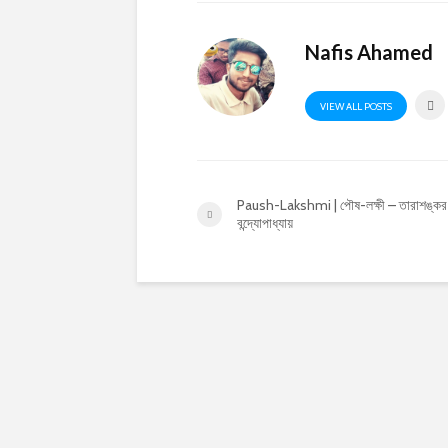
Nafis Ahamed
VIEW ALL POSTS
Paush-Lakshmi | পৌষ-লক্ষী – তারাশঙ্কর
বন্দ্যোপাধ্যায়