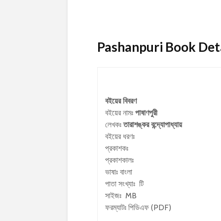
Pashanpuri Book Detail
বইয়ের বিবরণ
বইয়ের নামঃ
পাষাণপুরী
লেখকঃ
তারাশঙ্কর বন্দ্যোপাধ্যায়
বইয়ের ধরণঃ
প্রকাশকঃ
প্রকাশকালঃ
ভাষাঃ বাংলা
পাতা সংখ্যাঃ টি
সাইজঃ MB
ফরম্যাটঃ পিডিএফ (PDF)