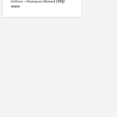
Istition – Humayun Ahmed | হুমায়ূন
আহমেদ