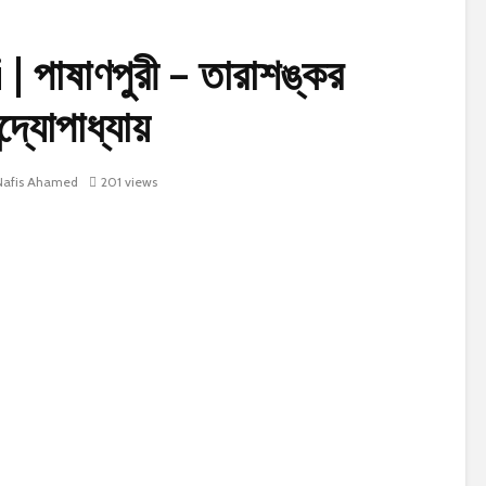
পাষাণপুরী – তারাশঙ্কর
ন্দ্যোপাধ্যায়
afis Ahamed
201 views