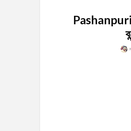
Pashanpuri | 
ব
N