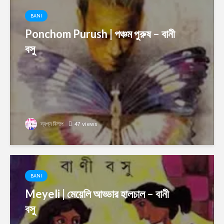
BANI
Ponchom Purush | পঞ্চম পুরুষ – বানী
বসু
স্বপ্ন বিলাপ
47 views
BANI
Meyeli | মেয়েলি আড্ডার হালচাল – বানী
বসু