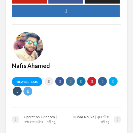
Nafis Ahamed
VIEW ALL POSTS
Operation Orindom |
Nuhar Nouka | নুহর নৌকা
অপারেশন অরিন্দম – বানী বসু
– বানী বসু