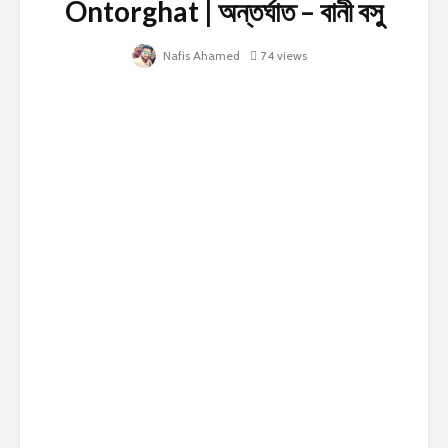
Ontorghat | অন্তর্ঘাত – বানী বসু
Nafis Ahamed
74 views