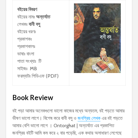
বইয়ের বিবরণ
বইয়ের নামঃ
অন্তর্ঘাত
লেখকঃ
বানী বসু
বইয়ের ধরণঃ
প্রকাশকঃ
প্রকাশকালঃ
ভাষাঃ বাংলা
পাতা সংখ্যাঃ টি
সাইজঃ MB
ফরম্যাটঃ পিডিএফ (PDF)
Book Review
বই পড়া আমার অনেকগুলো ভালো কাজের মধ্যে অন্যতম, বই পড়তে আমার
ভীষণ ভালো লাগে। বিশেষ করে বানী বসু ও
জনপ্রিয় লেখক
এর বই পড়তে
আমার বেশি ভালো লাগে । Ontorghat | অন্তর্ঘাত এর প্রকাশিত
জনপ্রিয় বইটি আমি কম করে ২ বার পড়েছি, এক কথায় অসাধারণ লেগেছে