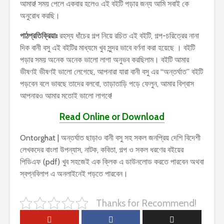
আমার! সময় পেলে একবার হলেও এই বইটি পড়ার জন্য আমি সবাই কে
অনুরোধ করছি।
পাঠপ্রতিক্রিয়াঃ
রহস্য ধাঁচের গল্প নিয়ে রচিত এই বইটি, গল্প-চরিত্রের নানা
দিক বানী বসু এই বইটির মাধ্যমে খুব সুন্দর ভাবে বর্ণনা করা হয়েছে । বইটি
পড়ার সময় অনেক অনেক ভালো লাগা অনুভব করছিলাম। বইটি আমার
ভীষণই ভীষণই ভালো লেগেছে, আপনারা যারা বানী বসু এর “অন্তর্ঘাত” বইটি
পড়বেন বলে ভাবছে তাদের বলবো, তাড়াতাড়ি পড়ে ফেলুন, আমার বিশ্বাস
আপনারও আমার মতোই ভালো লাগবে!
Read Online or Download
Ontorghat | অন্তর্ঘাত ছাড়াও বানী বসু সহ সকল জনপ্রিয় দেশি বিদেশী
লেখকদের বাংলা উপন্যাস, নাটক, কবিতা, গল্প ও সকল ধরণের বইয়ের
পিডিএফ (pdf) খুব সহজেই এক ক্লিক এ ডাউনলোড করতে পারবেন অথবা
স্বপ্নবিলাপ এ অনলাইনেই পড়তে পারবেন।
Thanks for Recommend!