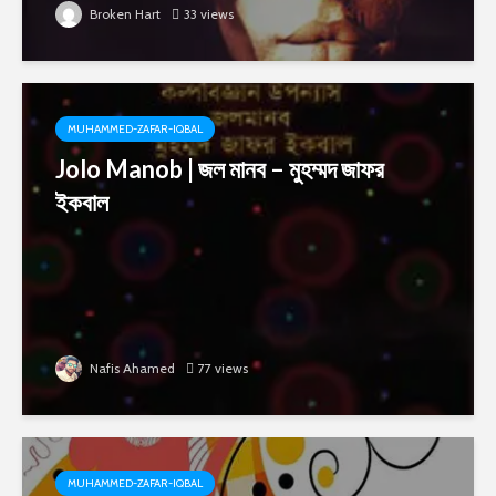
Broken Hart
33 views
MUHAMMED-ZAFAR-IQBAL
Jolo Manob | জল মানব – মুহম্মদ জাফর
ইকবাল
Nafis Ahamed
77 views
MUHAMMED-ZAFAR-IQBAL