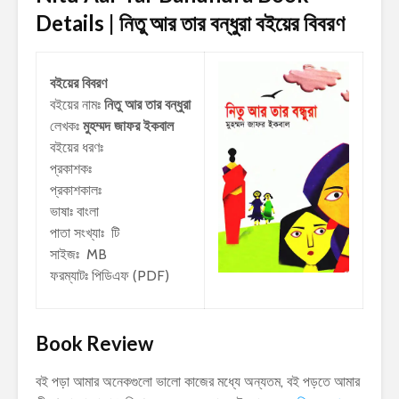
Details | নিতু আর তার বন্ধুরা
বইয়ের বিবরণ
বইয়ের বিবরণ
বইয়ের নামঃ
নিতু আর তার বন্ধুরা
লেখকঃ
মুহম্মদ জাফর ইকবাল
বইয়ের ধরণঃ
প্রকাশকঃ
প্রকাশকালঃ
ভাষাঃ বাংলা
পাতা সংখ্যাঃ টি
সাইজঃ MB
ফরম্যাটঃ পিডিএফ (PDF)
Book Review
বই পড়া আমার অনেকগুলো ভালো কাজের মধ্যে অন্যতম, বই পড়তে আমার