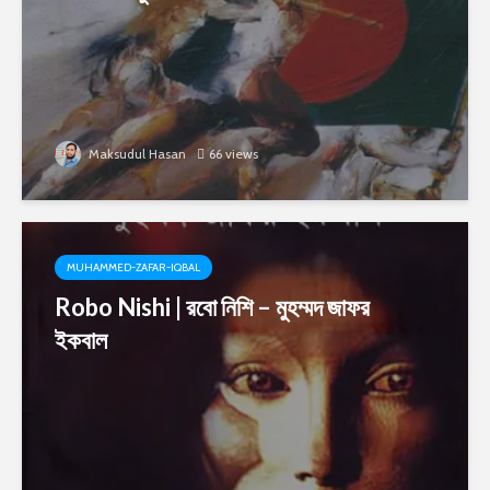
Maksudul Hasan
66 views
MUHAMMED-ZAFAR-IQBAL
Robo Nishi | রবো নিশি – মুহম্মদ জাফর
ইকবাল