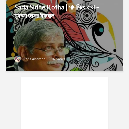
Sada Sidhe Kotha | সাদাসিধে কথা –
মুহম্মদ জাফর ইকবাল
Nafis Ahamed
117 views