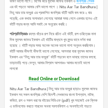
ভীষণ ভালো লাগে। বিশেষ করে মুহম্মদ জাফর ইকবাল ও
জনপ্রিয় লেখক
এর বই পড়তে আমার বেশি ভালো লাগে । Nitu Aar Tar Bandhura |
নিতু আর তার বন্ধুরা এর প্রকাশিত জনপ্রিয় বইটি আমি কম করে ২ বার
পড়েছি, এক কথায় অসাধারণ লেগেছে আমার! সময় পেলে একবার হলেও এই
বইটি পড়ার জন্য আমি সবাই কে অনুরোধ করছি।
পাঠপ্রতিক্রিয়াঃ
রহস্য ধাঁচের গল্প নিয়ে রচিত এই বইটি, গল্প-চরিত্রের নানা
দিক মুহম্মদ জাফর ইকবাল এই বইটির মাধ্যমে খুব সুন্দর ভাবে বর্ণনা করা
হয়েছে । বইটি পড়ার সময় অনেক অনেক ভালো লাগা অনুভব করছিলাম।
বইটি আমার ভীষণই ভীষণই ভালো লেগেছে, আপনারা যারা মুহম্মদ জাফর
ইকবাল এর “নিতু আর তার বন্ধুরা” বইটি পড়বেন বলে ভাবছে তাদের বলবো,
তাড়াতাড়ি পড়ে ফেলুন, আমার বিশ্বাস আপনারও আমার মতোই ভালো
লাগবে!
Read Online or Download
Nitu Aar Tar Bandhura | নিতু আর তার বন্ধুরা ছাড়াও মুহম্মদ জাফর
ইকবাল সহ সকল জনপ্রিয় দেশি বিদেশী লেখকদের বাংলা উপন্যাস, নাটক,
কবিতা, গল্প ও সকল ধরণের বইয়ের পিডিএফ (pdf) খুব সহজেই এক ক্লিক
এ ডাউনলোড করতে পারবেন অথবা স্বপ্নবিলাপ এ অনলাইনেই পড়তে