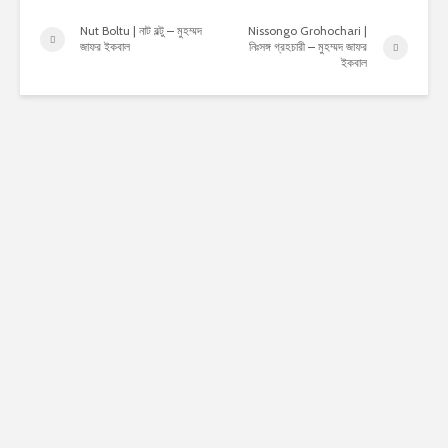
Nut Boltu | নাট বল্টু – মুহম্মদ
Nissongo Grohochari |
জাফর ইকবাল
নিঃসঙ্গ গ্রহচারী – মুহম্মদ জাফর
ইকবাল