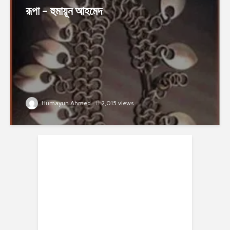
রূপা – হুমায়ূন আহমেদ
Humayun Ahmed
2,015 views