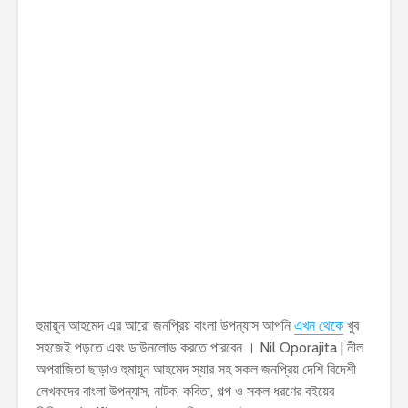
হুমায়ূন আহমেদ এর আরো জনপ্রিয় বাংলা উপন্যাস আপনি
এখন থেকে
খুব
সহজেই পড়তে এবং ডাউনলোড করতে পারবেন । Nil Oporajita | নীল
অপরাজিতা ছাড়াও হুমায়ূন আহমেদ স্যার সহ সকল জনপ্রিয় দেশি বিদেশী
লেখকদের বাংলা উপন্যাস, নাটক, কবিতা, গল্প ও সকল ধরণের বইয়ের