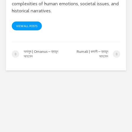
complexities of human emotions, societal issues, and
historical narratives.
VIEW ALL POSTS
অমানুষ | Omanus – হুমায়ূন
Rumali | রুমালী – হুমায়ূন
আহমেদ
আহমেদ