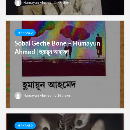
Humayun Ahmed
44 views
H AHAMED
Sobai Geche Bone – Humayun
Ahmed | হুমায়ূন আহমেদ
Humayun Ahmed
26 views
H AHAMED