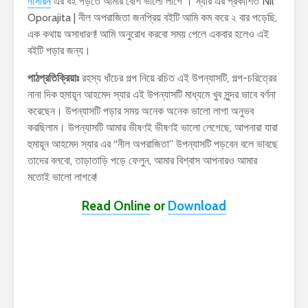
নাসরিন
এর বই পড়তে আমার বেশি ভালো লাগে । স্যার এর প্রকাশিত Nil
Oporajita | নীল অপরাজিতা জনপ্রিয় বইটি আমি কম করে ২ বার পড়েছি,
এক কথায় অসাধারণ! আমি অনুরোধ করবো সময় পেলে একবার হলেও এই
বইটি পড়ার জন্য।
পাঠপ্রতিক্রিয়াঃ
রহস্য ধাঁচের গল্প নিয়ে রচিত এই উপন্যাসটি, গল্প-চরিত্রের
নানা দিক হুমায়ূন আহমেদ স্যার এই উপন্যাসটি মাধ্যমে খুব সুন্দর ভাবে বর্ণনা
করেছেন। উপন্যাসটি পড়ার সময় অনেক অনেক ভালো লাগা অনুভব
করছিলাম। উপন্যাসটি আমার ভীষণই ভীষণই ভালো লেগেছে, আপনারা যারা
হুমায়ূন আহমেদ স্যার এর “নীল অপরাজিতা” উপন্যাসটি পড়বেন বলে ভাবছে
তাদের বলবো, তাড়াতাড়ি পড়ে ফেলুন, আমার বিশ্বাস আপনারও আমার
মতোই ভালো লাগবে!
Read Online
or
Download