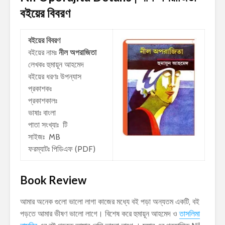
বইয়ের বিবরণ
বইয়ের বিবরণ
বইয়ের নামঃ
নীল অপরাজিতা
লেখকঃ
হুমায়ূন আহমেদ
বইয়ের ধরণঃ উপন্যাস
প্রকাশকঃ
প্রকাশকালঃ
ভাষাঃ বাংলা
পাতা সংখ্যাঃ টি
সাইজঃ MB
ফরম্যাটঃ পিডিএফ (PDF)
Book Review
আমার অনেক গুলো ভালো লাগা কাজের মধ্যে বই পড়া অন্যতম একটি, বই
পড়তে আমার ভীষণ ভালো লাগে। বিশেষ করে হুমায়ূন আহমেদ ও
তাসলিমা