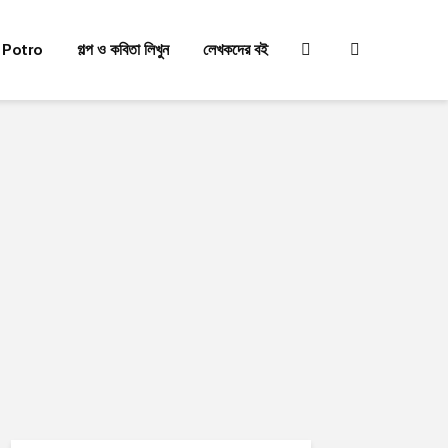
 Potro
গল্প ও কবিতা লিখুন
লেখকদের বই