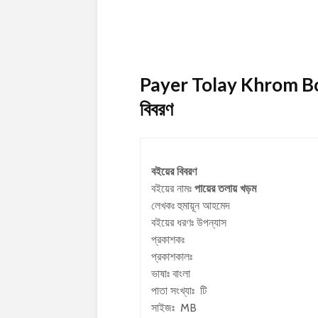
Payer Tolay Khrom Book 
বিবরণ
বইয়ের বিবরণ
বইয়ের নামঃ
পায়ের তলায় খড়ম
লেখকঃ
হুমায়ূন আহমেদ
বইয়ের ধরণঃ উপন্যাস
প্রকাশকঃ
প্রকাশকালঃ
ভাষাঃ বাংলা
পাতা সংখ্যাঃ টি
সাইজঃ MB