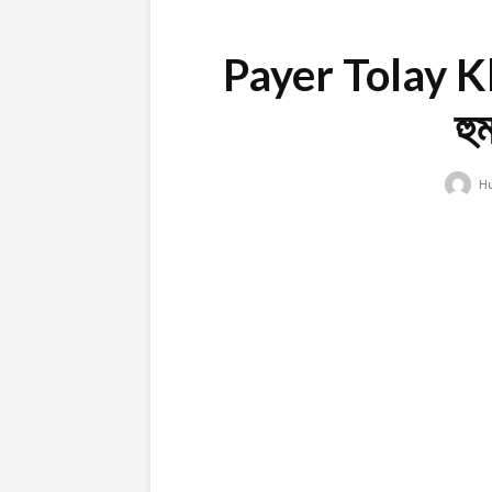
Payer Tolay Khr
হু
H