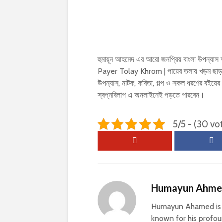
হুমায়ূন আহমেদ এর আরো জনপ্রিয় বাংলা উপন্যা
Payer Tolay Khrom | পায়ের তলায় খড়ম ছাড়াও
উপন্যাস, নাটক, কবিতা, গল্প ও সকল ধরণের বই
স্বপ্নবিলাপ এ অনলাইনেই পড়তে পারবেন।
5/5 - (30 vo
Humayun Ahm
Humayun Ahamed is a
known for his profoun