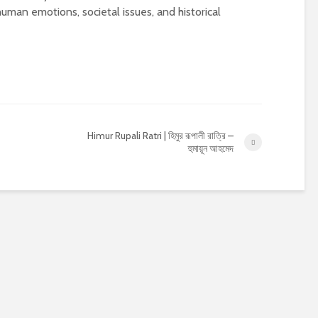
uman emotions, societal issues, and historical
Himur Rupali Ratri | হিমুর রূপালী রাত্রি –
হুমায়ূন আহমেদ