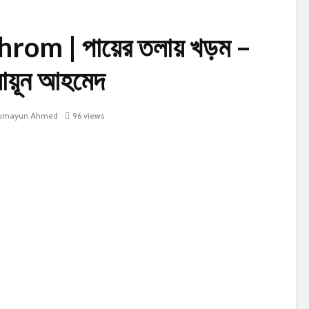
om | পায়ের তলায় খড়ম –
মায়ূন আহমেদ
umayun Ahmed
96 views