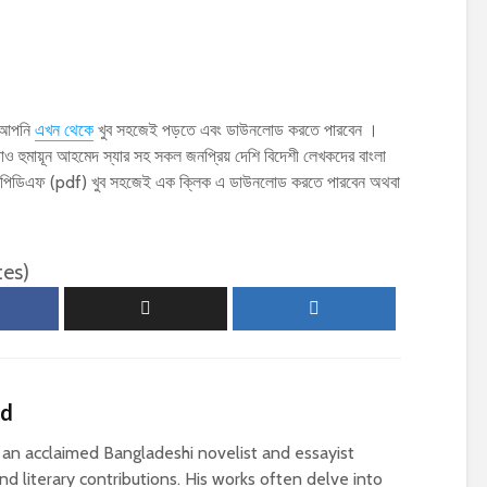
স আপনি
এখন থেকে
খুব সহজেই পড়তে এবং ডাউনলোড করতে পারবেন ।
 হুমায়ূন আহমেদ স্যার সহ সকল জনপ্রিয় দেশি বিদেশী লেখকদের বাংলা
য়ের পিডিএফ (pdf) খুব সহজেই এক ক্লিক এ ডাউনলোড করতে পারবেন অথবা
tes)
ed
n acclaimed Bangladeshi novelist and essayist
d literary contributions. His works often delve into