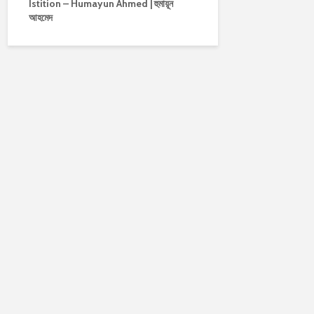
Istition – Humayun Ahmed | হুমায়ূন
আহমেদ