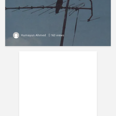
Humayun Ahmed
163 views