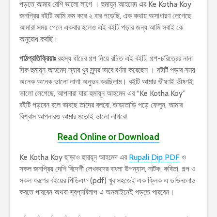
পড়তে আমার বেশি ভালো লাগে । হুমায়ূন আহমেদ এর Ke Kotha Koy
জনপ্রিয় বইটি আমি কম করে ২ বার পড়েছি, এক কথায় অসাধারণ লেগেছে
আমার! সময় পেলে একবার হলেও এই বইটি পড়ার জন্য আমি সবাই কে
অনুরোধ করছি।
পাঠপ্রতিক্রিয়াঃ
রহস্য ধাঁচের গল্প নিয়ে রচিত এই বইটি, গল্প-চরিত্রের নানা
দিক হুমায়ূন আহমেদ স্যার খুব সুন্দর ভাবে বর্ণনা করেছেন । বইটি পড়ার সময়
অনেক অনেক ভালো লাগা অনুভব করছিলাম। বইটি আমার ভীষণই ভীষণই
ভালো লেগেছে, আপনারা যারা হুমায়ূন আহমেদ এর “Ke Kotha Koy”
বইটি পড়বেন বলে ভাবছে তাদের বলবো, তাড়াতাড়ি পড়ে ফেলুন, আমার
বিশ্বাস আপনারও আমার মতোই ভালো লাগবে!
Read Online or Download
Ke Kotha Koy ছাড়াও হুমায়ূন আহমেদ এর
Rupali Dip PDF
ও
সকল জনপ্রিয় দেশি বিদেশী লেখকদের বাংলা উপন্যাস, নাটক, কবিতা, গল্প ও
সকল ধরণের বইয়ের পিডিএফ (pdf) খুব সহজেই এক ক্লিক এ ডাউনলোড
করতে পারবেন অথবা স্বপ্নবিলাপ এ অনলাইনেই পড়তে পারবেন।