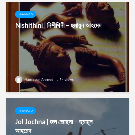
H-AHMED
Nishithini | নিশীথিনী – হুমায়ূন আহমেদ
Humayun Ahmed
74 views
H-AHMED
Jol Jochna | জল জোছনা – হুমায়ূন
আহমেদ