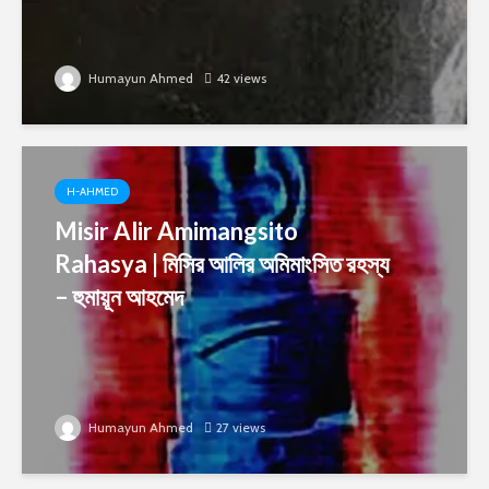
Humayun Ahmed
42 views
H-AHMED
Misir Alir Amimangsito
Rahasya | মিসির আলির অমিমাংসিত রহস্য
– হুমায়ূন আহমেদ
Humayun Ahmed
27 views