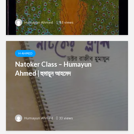
Humayun Ahmed
83 views
H-AHMED
Natoker Class – Humayun
Ahmed | হুমায়ূন আহমেদ
Humayun Ahmed
33 views