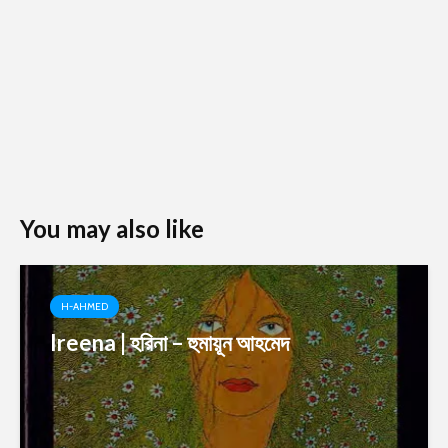
You may also like
H-AHMED
Ireena | হরিনা – হুমায়ূন আহমেদ