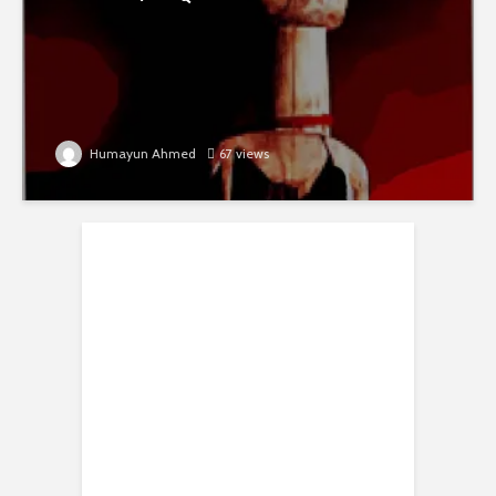
Humayun Ahmed
67 views