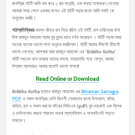
জনপ্রিয় বইটি আমি কম করে ২ বার পড়েছি, এক কথায় অসাধারণ লেগেছে
আমার! সময় পেলে একবার হলেও এই বইটি পড়ার জন্য আমি সবাই কে
অনুরোধ করছি।
পাঠপ্রতিক্রিয়াঃ
রহস্য ধাঁচের গল্প নিয়ে রচিত এই বইটি, গল্প-চরিত্রের নানা
দিক হুমায়ূন আহমেদ স্যার খুব সুন্দর ভাবে বর্ণনা করেছেন । বইটি পড়ার সময়
অনেক অনেক ভালো লাগা অনুভব করছিলাম। বইটি আমার ভীষণই ভীষণই
ভালো লেগেছে, আপনারা যারা হুমায়ূন আহমেদ এর “Brikkho Kotha”
বইটি পড়বেন বলে ভাবছে তাদের বলবো, তাড়াতাড়ি পড়ে ফেলুন, আমার
বিশ্বাস আপনারও আমার মতোই ভালো লাগবে!
Read Online or Download
Brikkho Kotha ছাড়াও হুমায়ূন আহমেদ এর
Bhraman Samagra
PDF
ও সকল জনপ্রিয় দেশি বিদেশী লেখকদের বাংলা উপন্যাস, নাটক,
কবিতা, গল্প ও সকল ধরণের বইয়ের পিডিএফ (pdf) খুব সহজেই এক ক্লিক
এ ডাউনলোড করতে পারবেন অথবা স্বপ্নবিলাপ এ অনলাইনেই পড়তে
পারবেন।