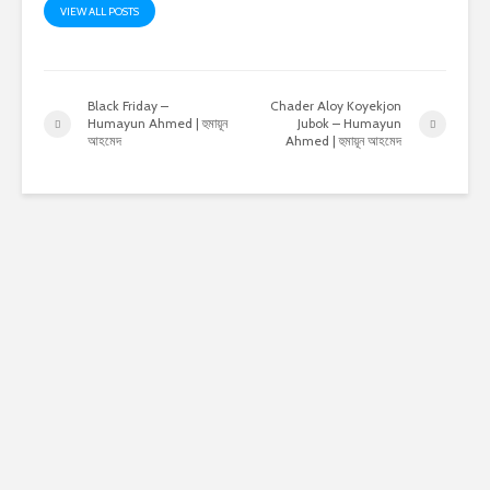
VIEW ALL POSTS
Black Friday –
Chader Aloy Koyekjon
Humayun Ahmed | হুমায়ূন
Jubok – Humayun
আহমেদ
Ahmed | হুমায়ূন আহমেদ