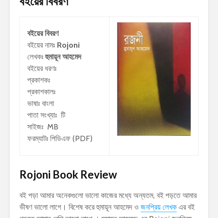
বইয়ের বিবরণ
বইয়ের বিবরণ
বইয়ের নামঃ
Rojoni
লেখকঃ
হুমায়ূন আহমেদ
বইয়ের ধরণঃ
প্রকাশকঃ
প্রকাশকালঃ
ভাষাঃ বাংলা
পাতা সংখ্যাঃ টি
সাইজঃ MB
ফরম্যাটঃ পিডিএফ (PDF)
Rojoni Book Review
বই পড়া আমার অনেকগুলো ভালো কাজের মধ্যে অন্যতম, বই পড়তে আমার
ভীষণ ভালো লাগে। বিশেষ করে হুমায়ূন আহমেদ ও
জনপ্রিয় লেখক
এর বই