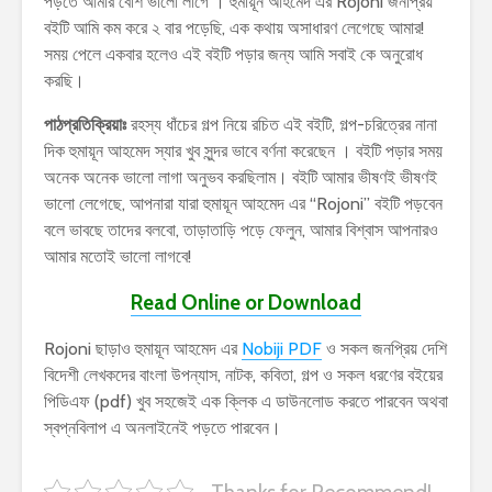
পড়তে আমার বেশি ভালো লাগে । হুমায়ূন আহমেদ এর Rojoni জনপ্রিয়
বইটি আমি কম করে ২ বার পড়েছি, এক কথায় অসাধারণ লেগেছে আমার!
সময় পেলে একবার হলেও এই বইটি পড়ার জন্য আমি সবাই কে অনুরোধ
করছি।
পাঠপ্রতিক্রিয়াঃ
রহস্য ধাঁচের গল্প নিয়ে রচিত এই বইটি, গল্প-চরিত্রের নানা
দিক হুমায়ূন আহমেদ স্যার খুব সুন্দর ভাবে বর্ণনা করেছেন । বইটি পড়ার সময়
অনেক অনেক ভালো লাগা অনুভব করছিলাম। বইটি আমার ভীষণই ভীষণই
ভালো লেগেছে, আপনারা যারা হুমায়ূন আহমেদ এর “Rojoni” বইটি পড়বেন
বলে ভাবছে তাদের বলবো, তাড়াতাড়ি পড়ে ফেলুন, আমার বিশ্বাস আপনারও
আমার মতোই ভালো লাগবে!
Read Online or Download
Rojoni ছাড়াও হুমায়ূন আহমেদ এর
Nobiji PDF
ও সকল জনপ্রিয় দেশি
বিদেশী লেখকদের বাংলা উপন্যাস, নাটক, কবিতা, গল্প ও সকল ধরণের বইয়ের
পিডিএফ (pdf) খুব সহজেই এক ক্লিক এ ডাউনলোড করতে পারবেন অথবা
স্বপ্নবিলাপ এ অনলাইনেই পড়তে পারবেন।