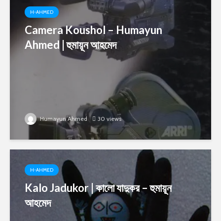
H-AHMED
Camera Koushol – Humayun
Ahmed | হুমায়ূন আহমেদ
Humayun Ahmed
30 views
H-AHMED
Kalo Jadukor | কালো যাদুকর – হুমায়ূন
আহমেদ