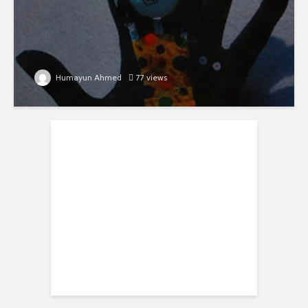
Humayun Ahmed
77 views