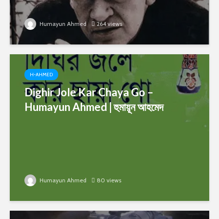
Humayun Ahmed
264 views
H-AHMED
Dighir Jole Kar Chaya Go –
Humayun Ahmed | হুমায়ূন আহমেদ
Humayun Ahmed
80 views