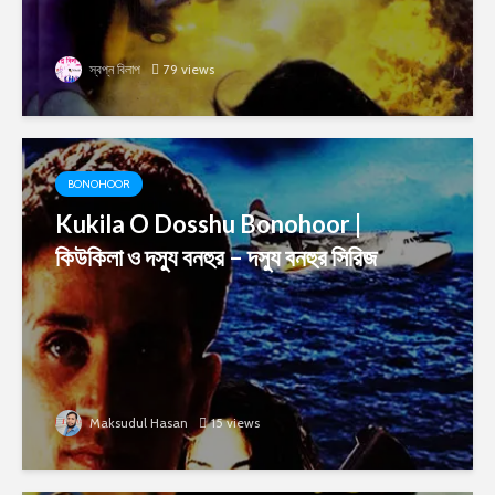
স্বপ্ন বিলাপ
79 views
BONOHOOR
Kukila O Dosshu Bonohoor |
কিউকিলা ও দস্যু বনহুর – দস্যু বনহুর সিরিজ
Maksudul Hasan
15 views