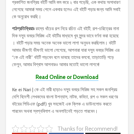
প্রকাশিত জনপ্রিয় বইটি আমি কম করে ২ বার পড়েছি, এক কথায় অসাধারণ
লেগেছে আমার! সময় পেলে একবার হলেও এই বইটি পড়ার জন্য আমি সবাই
কে অনুরোধ করছি।
পাঠপ্রতিক্রিয়াঃ
রহস্য ধাঁচের গল্প নিয়ে রচিত এই বইটি, গল্প-চরিত্রের নানা
দিক দস্যু বনহুর সিরিজ এই বইটির মাধ্যমে খুব সুন্দর ভাবে বর্ণনা করা হয়েছে
। বইটি পড়ার সময় অনেক অনেক ভালো লাগা অনুভব করছিলাম। বইটি
আমার ভীষণই ভীষণই ভালো লেগেছে, আপনারা যারা দস্যু বনহুর সিরিজ এর
“কে এই নারী” বইটি পড়বেন বলে ভাবছে তাদের বলবো, তাড়াতাড়ি পড়ে
ফেলুন, আমার বিশ্বাস আপনারও আমার মতোই ভালো লাগবে!
Read Online or Download
Ke ei Nari | কে এই নারী ছাড়াও দস্যু বনহুর সিরিজ সহ সকল জনপ্রিয়
দেশি বিদেশী লেখকদের বাংলা উপন্যাস, নাটক, কবিতা, গল্প ও সকল ধরণের
বইয়ের পিডিএফ (pdf) খুব সহজেই এক ক্লিক এ ডাউনলোড করতে
পারবেন অথবা স্বপ্নবিলাপ এ অনলাইনেই পড়তে পারবেন।
Thanks for Recommend!