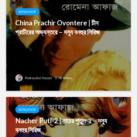
BONOHOOR
China Prachir Ovontere | চীন
প্রাচীরের অভ্যন্তরে – দস্যু বনহুর সিরিজ
Maksudul Hasan
18 views
BONOHOOR
Nacher Putl-2 | নাচের পুতুল-২ – দস্যু
বনহুর সিরিজ