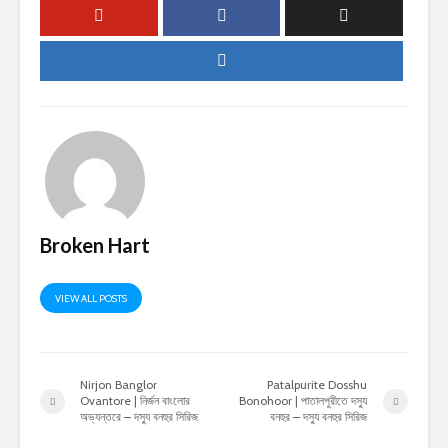
Broken Hart
VIEW ALL POSTS
Nirjon Banglor
Patalpurite Dosshu
Ovantore | নির্জন বাংলোর
Bonohoor | পাতালপুরীতে দস্যু
অভ্যন্তরে – দস্যু বনহুর সিরিজ
বনহুর – দস্যু বনহুর সিরিজ