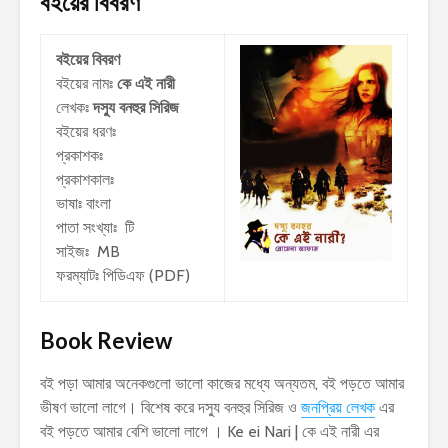
বইয়ের বিবরণ
বইয়ের বিবরণ
বইয়ের নামঃ
কে এই নারী
লেখকঃ
দস্যু বনহুর সিরিজ
বইয়ের ধরণঃ
প্রকাশকঃ
প্রকাশকালঃ
ভাষাঃ বাংলা
পাতা সংখ্যাঃ টি
সাইজঃ MB
ফরম্যাটঃ পিডিএফ (PDF)
Book Review
বই পড়া আমার অনেকগুলো ভালো কাজের মধ্যে অন্যতম, বই পড়তে আমার
ভীষণ ভালো লাগে। বিশেষ করে দস্যু বনহুর সিরিজ ও
জনপ্রিয় লেখক
এর
বই পড়তে আমার বেশি ভালো লাগে । Ke ei Nari | কে এই নারী এর