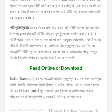
প্রকাশিত জনপ্রিয় বইটি আমি কম করে ২ বার পড়েছি, এক কথায় অসাধারণ
লেগেছে আমার! সময় পেলে একবার হলেও এই বইটি পড়ার জন্য আমি সবাই
কে অনুরোধ করছি।
পাঠপ্রতিক্রিয়াঃ
রহস্য ধাঁচের গল্প নিয়ে রচিত এই বইটি, গল্প-চরিত্রের নানা
দিক প্রফুল্ল রায় এই বইটির মাধ্যমে খুব সুন্দর ভাবে বর্ণনা করা হয়েছে ।
বইটি পড়ার সময় অনেক অনেক ভালো লাগা অনুভব করছিলাম। বইটি আমার
ভীষণই ভীষণই ভালো লেগেছে, আপনারা যারা প্রফুল্ল রায় এর “কালের
কাণ্ডরী” বইটি পড়বেন বলে ভাবছে তাদের বলবো, তাড়াতাড়ি পড়ে ফেলুন,
আমার বিশ্বাস আপনারও আমার মতোই ভালো লাগবে!
Read Online or Download
Kaler Kandari | কালের কাণ্ডরী ছাড়াও প্রফুল্ল রায় সহ সকল জনপ্রিয়
দেশি বিদেশী লেখকদের বাংলা উপন্যাস, নাটক, কবিতা, গল্প ও সকল ধরণের
বইয়ের পিডিএফ (pdf) খুব সহজেই এক ক্লিক এ ডাউনলোড করতে
পারবেন অথবা স্বপ্নবিলাপ এ অনলাইনেই পড়তে পারবেন।
Thanks for Recommend!