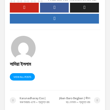
সাদিয়া ইসলাম
VIEW ALL POSTS
Karunadharay Eso |
Jiban Baro Begban | জীবন
করুণাধারায় এসো – প্রফুল্ল রায়
বড় বেগবান – প্রফুল্ল রায়