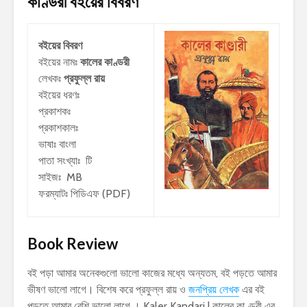
কাণ্ডরী
বইয়ের বিবরণ
বইয়ের বিবরণ
বইয়ের নামঃ
কালের কাণ্ডরী
লেখকঃ
প্রফুল্ল রায়
বইয়ের ধরণঃ
প্রকাশকঃ
প্রকাশকালঃ
ভাষাঃ বাংলা
পাতা সংখ্যাঃ টি
সাইজঃ MB
ফরম্যাটঃ পিডিএফ (PDF)
Book Review
বই পড়া আমার অনেকগুলো ভালো কাজের মধ্যে অন্যতম, বই পড়তে আমার
ভীষণ ভালো লাগে। বিশেষ করে প্রফুল্ল রায় ও
জনপ্রিয় লেখক
এর বই
পড়তে আমার বেশি ভালো লাগে । Kaler Kandari | কালের কাণ্ডরী এর