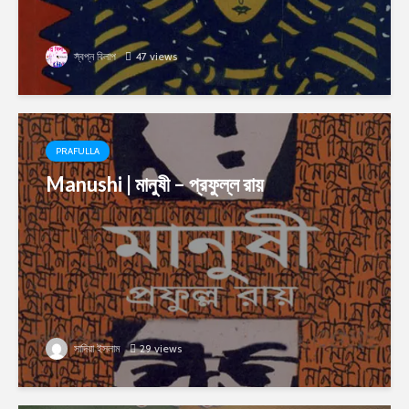
স্বপ্ন বিলাপ
47 views
PRAFULLA
Manushi | মানুষী – প্রফুল্ল রায়
সাদিয়া ইসলাম
29 views