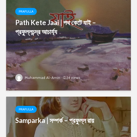
PRAFULLA
Path Kete Jaai | পথ কেটে যাই –
প্রফুল্লচন্দ্র আচার্য্য
Muhammad Al-Amin
14 views
PRAFULLA
Samparka | সম্পর্ক – প্রফুল্ল রায়