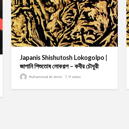
Japanis Shishutosh Lokogolpo |
জাপানি শিশুতোষ লোকগল্প – কবীর চৌধুরী
Muhammad Al-Amin
17 views