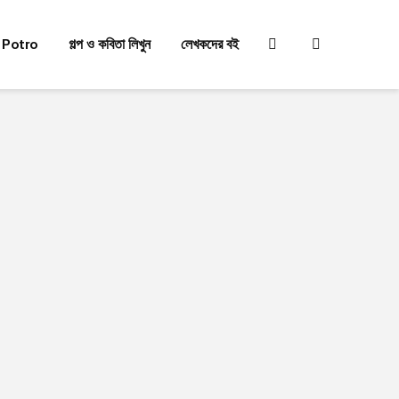
 Potro
গল্প ও কবিতা লিখুন
লেখকদের বই