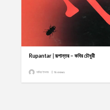
Rupantar | রূপান্তর – কবির চৌধুরী
সাদিয়া ইসলাম
16 views