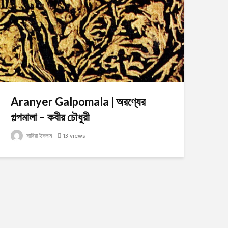
Aranyer Galpomala | অরণ্যের
গল্পমালা – কবীর চৌধুরী
সাদিয়া ইসলাম
13 views