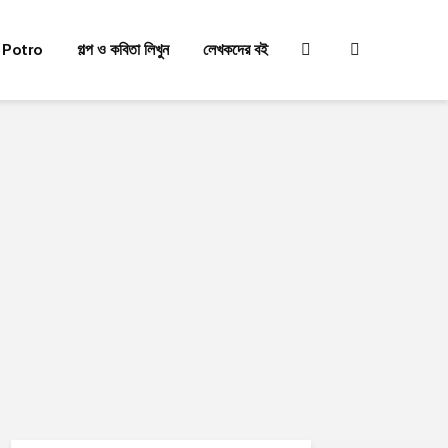
 Potro
গল্প ও কবিতা লিখুন
লেখকদের বই