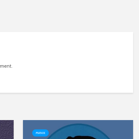
mment.
MANIK