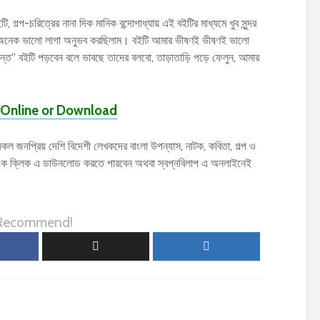
, গল্প-চরিত্রের নানা দিক মানিক বন্দোপাধ্যায় এই বইটির মাধ্যমে খুব সুন্দর
েক অনেক ভালো লাগা অনুভব করছিলাম। বইটি আমার ভীষণই ভীষণই ভালো
জীয়ন্ত” বইটি পড়বেন বলে ভাবছে তাদের বলবো, তাড়াতাড়ি পড়ে ফেলুন, আমার
Online or Download
সকল জনপ্রিয় দেশি বিদেশী লেখকদের বাংলা উপন্যাস, নাটক, কবিতা, গল্প ও
ক ক্লিক এ ডাউনলোড করতে পারবেন অথবা স্বপ্নবিলাপ এ অনলাইনেই
 Recommend!