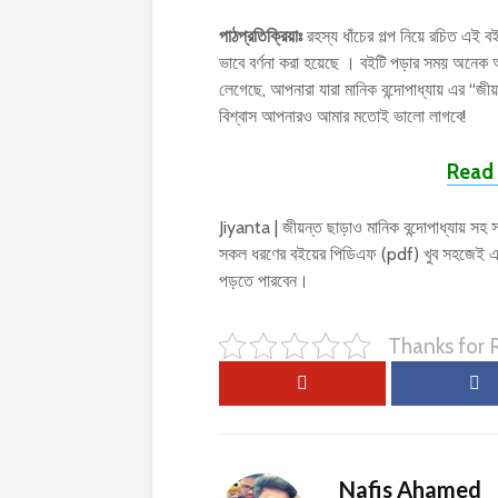
পাঠপ্রতিক্রিয়াঃ
রহস্য ধাঁচের গল্প নিয়ে রচিত এই বইটি
ভাবে বর্ণনা করা হয়েছে । বইটি পড়ার সময় অন
লেগেছে, আপনারা যারা মানিক বন্দোপাধ্যায় এর “
বিশ্বাস আপনারও আমার মতোই ভালো লাগবে!
Read 
Jiyanta | জীয়ন্ত ছাড়াও মানিক বন্দোপাধ্যায় সহ 
সকল ধরণের বইয়ের পিডিএফ (pdf) খুব সহজেই এ
পড়তে পারবেন।
Thanks for
Nafis Ahamed