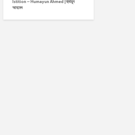
Istition – Humayun Ahmed | হুমায়ূন
আহমেদ