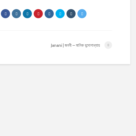
Janani | জননী – মানিক বন্দোপাধ্যায়