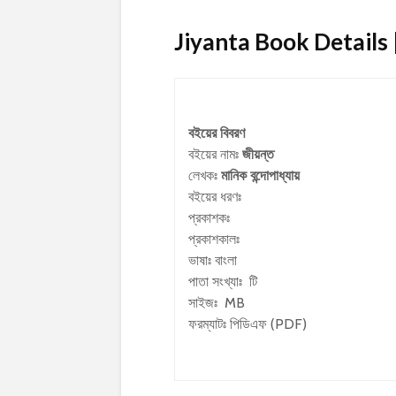
Jiyanta Book Details |
বইয়ের বিবরণ
বইয়ের নামঃ
জীয়ন্ত
লেখকঃ
মানিক বন্দোপাধ্যায়
বইয়ের ধরণঃ
প্রকাশকঃ
প্রকাশকালঃ
ভাষাঃ বাংলা
পাতা সংখ্যাঃ টি
সাইজঃ MB
ফরম্যাটঃ পিডিএফ (PDF)