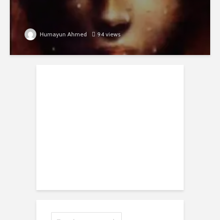
Humayun Ahmed
94 views