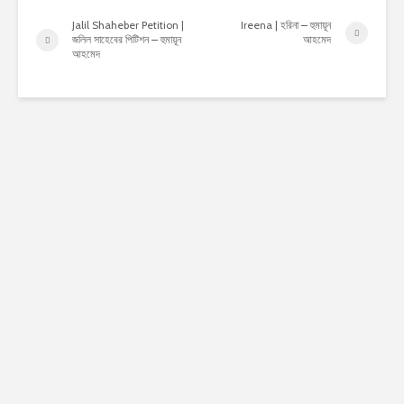
Jalil Shaheber Petition |
Ireena | হরিনা – হুমায়ূন
জলিল সাহেবের পিটিশন – হুমায়ূন
আহমেদ
আহমেদ