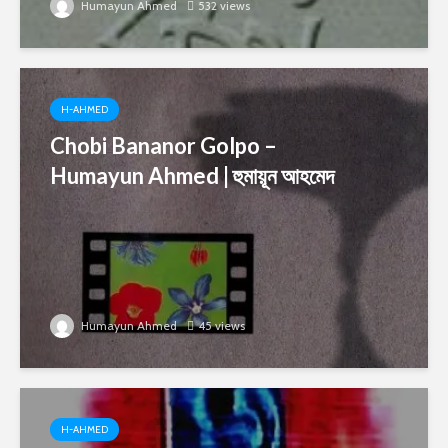
Humayun Ahmed
532 views
H-AHMED
Chobi Bananor Golpo –
Humayun Ahmed | হুমায়ূন আহমেদ
Humayun Ahmed
45 views
H-AHMED