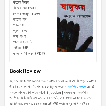
বইয়ের বিবরণ
বইয়ের নামঃ
যাদুকর
লেখকঃ
হুমায়ূন আহমেদ
বইয়ের ধরণঃ
প্রকাশকঃ
প্রকাশকালঃ
ভাষাঃ বাংলা
পাতা সংখ্যাঃ টি
সাইজঃ MB
ফরম্যাটঃ পিডিএফ (PDF)
Book Review
বই পড়া আমার অনেকগুলো ভালো কাজের মধ্যে অন্যতম, বই পড়তে আমার
ভীষণ ভালো লাগে। বিশেষ করে হুমায়ূন আহমেদ ও
জনপ্রিয় লেখক
এর বই
পড়তে আমার বেশি ভালো লাগে । Jadukor | যাদুকর এর প্রকাশিত
জনপ্রিয় বইটি আমি কম করে ২ বার পড়েছি, এক কথায় অসাধারণ লেগেছে
আমার! সময় পেলে একবার হলেও এই বইটি পড়ার জন্য আমি সবাই কে