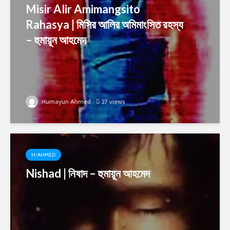
Misir Alir Amimangsito
Rahasya | মিসির আলির অমিমাংসিত রহস্য
– হুমায়ূন আহমেদ
Humayun Ahmed
27 views
H-AHMED
Nishad | নিষাদ – হুমায়ূন আহমেদ