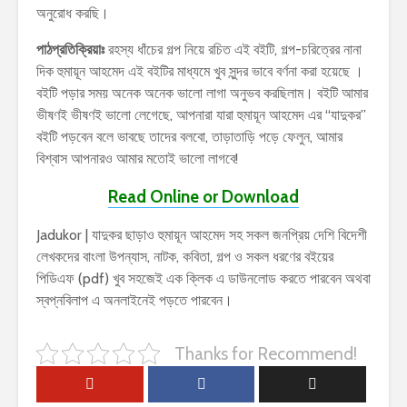
অনুরোধ করছি।
পাঠপ্রতিক্রিয়াঃ
রহস্য ধাঁচের গল্প নিয়ে রচিত এই বইটি, গল্প-চরিত্রের নানা
দিক হুমায়ূন আহমেদ এই বইটির মাধ্যমে খুব সুন্দর ভাবে বর্ণনা করা হয়েছে ।
বইটি পড়ার সময় অনেক অনেক ভালো লাগা অনুভব করছিলাম। বইটি আমার
ভীষণই ভীষণই ভালো লেগেছে, আপনারা যারা হুমায়ূন আহমেদ এর “যাদুকর”
বইটি পড়বেন বলে ভাবছে তাদের বলবো, তাড়াতাড়ি পড়ে ফেলুন, আমার
বিশ্বাস আপনারও আমার মতোই ভালো লাগবে!
Read Online or Download
Jadukor | যাদুকর ছাড়াও হুমায়ূন আহমেদ সহ সকল জনপ্রিয় দেশি বিদেশী
লেখকদের বাংলা উপন্যাস, নাটক, কবিতা, গল্প ও সকল ধরণের বইয়ের
পিডিএফ (pdf) খুব সহজেই এক ক্লিক এ ডাউনলোড করতে পারবেন অথবা
স্বপ্নবিলাপ এ অনলাইনেই পড়তে পারবেন।
Thanks for Recommend!