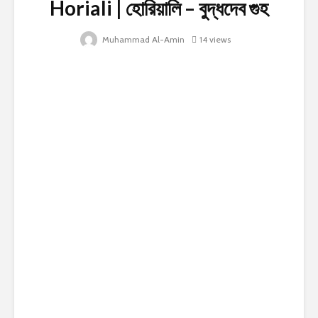
Horiali | হোরিয়ালি – বুদ্ধদেব গুহ
Muhammad Al-Amin
14 views