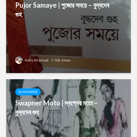
Pujor Samaye | পুজোর সময়ে – বুদ্ধদেব
গুহ
Nafis Ahamed
128 views
BUDDHADEB
Swapner Moto | স্বপ্নের মতো –
বুদ্ধদেব গুহ