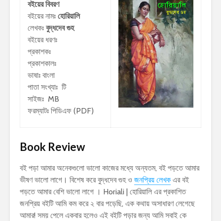
বইয়ের বিবরণ
বইয়ের নামঃ
হোরিয়ালি
লেখকঃ
বুদ্ধদেব গুহ
বইয়ের ধরণঃ
প্রকাশকঃ
প্রকাশকালঃ
ভাষাঃ বাংলা
পাতা সংখ্যাঃ টি
সাইজঃ MB
ফরম্যাটঃ পিডিএফ (PDF)
Book Review
বই পড়া আমার অনেকগুলো ভালো কাজের মধ্যে অন্যতম, বই পড়তে আমার
ভীষণ ভালো লাগে। বিশেষ করে বুদ্ধদেব গুহ ও
জনপ্রিয় লেখক
এর বই
পড়তে আমার বেশি ভালো লাগে । Horiali | হোরিয়ালি এর প্রকাশিত
জনপ্রিয় বইটি আমি কম করে ২ বার পড়েছি, এক কথায় অসাধারণ লেগেছে
আমার! সময় পেলে একবার হলেও এই বইটি পড়ার জন্য আমি সবাই কে