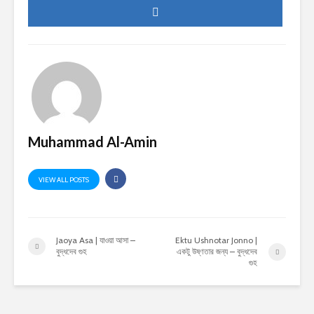
Muhammad Al-Amin
VIEW ALL POSTS
Jaoya Asa | যাওয়া আসা –
Ektu Ushnotar Jonno |
বুদ্ধদেব গুহ
একটু উষ্ণতার জন্য – বুদ্ধদেব
গুহ