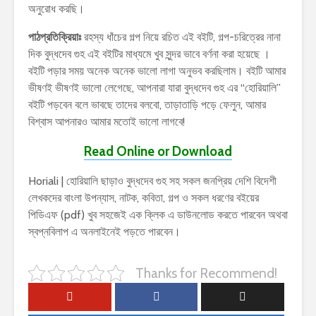
অনুরোধ করছি।
পাঠপ্রতিক্রিয়াঃ
রহস্য ধাঁচের গল্প নিয়ে রচিত এই বইটি, গল্প-চরিত্রের নানা
দিক বুদ্ধদেব গুহ এই বইটির মাধ্যমে খুব সুন্দর ভাবে বর্ণনা করা হয়েছে ।
বইটি পড়ার সময় অনেক অনেক ভালো লাগা অনুভব করছিলাম। বইটি আমার
ভীষণই ভীষণই ভালো লেগেছে, আপনারা যারা বুদ্ধদেব গুহ এর “হোরিয়ালি”
বইটি পড়বেন বলে ভাবছে তাদের বলবো, তাড়াতাড়ি পড়ে ফেলুন, আমার
বিশ্বাস আপনারও আমার মতোই ভালো লাগবে!
Read Online or Download
Horiali | হোরিয়ালি ছাড়াও বুদ্ধদেব গুহ সহ সকল জনপ্রিয় দেশি বিদেশী
লেখকদের বাংলা উপন্যাস, নাটক, কবিতা, গল্প ও সকল ধরণের বইয়ের
পিডিএফ (pdf) খুব সহজেই এক ক্লিক এ ডাউনলোড করতে পারবেন অথবা
স্বপ্নবিলাপ এ অনলাইনেই পড়তে পারবেন।
Thanks for Recommend!