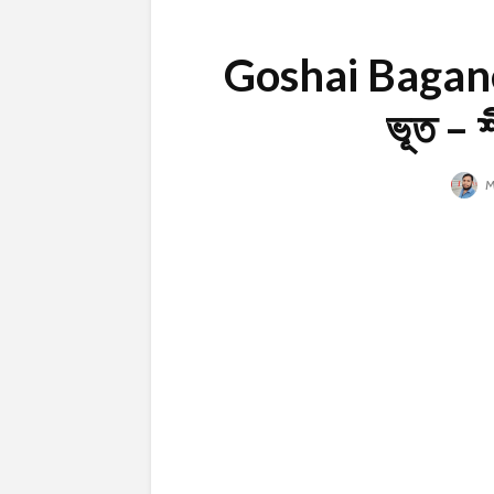
Goshai Baganer
ভূত – শীর
M