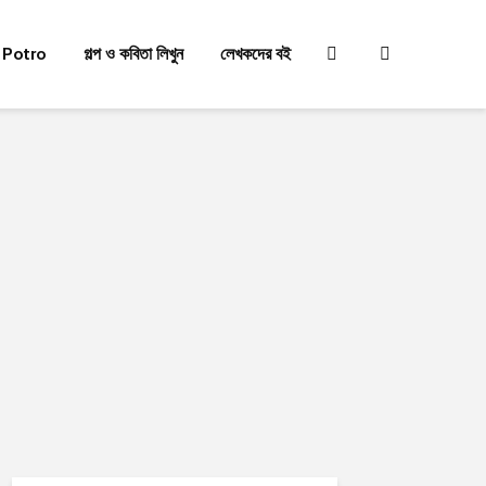
 Potro
গল্প ও কবিতা লিখুন
লেখকদের বই