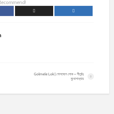
 Recommend!
n
Golmele Lok | গোলমেলে লোক – শীর্ষেন্দু
মুখোপাধ্যায়