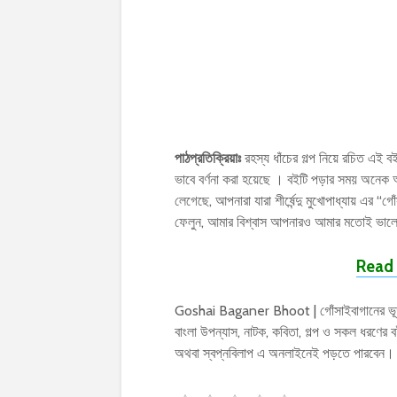
পাঠপ্রতিক্রিয়াঃ
রহস্য ধাঁচের গল্প নিয়ে রচিত এই বইটি,
ভাবে বর্ণনা করা হয়েছে । বইটি পড়ার সময় অন
লেগেছে, আপনারা যারা শীর্ষেন্দু মুখোপাধ্যায় এর
ফেলুন, আমার বিশ্বাস আপনারও আমার মতোই ভালো
Read 
Goshai Baganer Bhoot | গোঁসাইবাগানের ভূত ছা
বাংলা উপন্যাস, নাটক, কবিতা, গল্প ও সকল ধরণ
অথবা স্বপ্নবিলাপ এ অনলাইনেই পড়তে পারবেন।