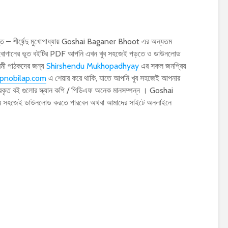
 – শীর্ষেন্দু মুখোপাধ্যায় Goshai Baganer Bhoot এর অন্যতম
ঁসাইবাগানের ভূত বইটির PDF আপনি এখন খুব সহজেই পড়তে ও ডাউনলোড
েমী পাঠকদের জন্য
Shirshendu Mukhopadhyay
এর সকল জনপ্রিয়
pnobilap.com
এ শেয়ার করে থাকি, যাতে আপনি খুব সহজেই আপনার
্রকৃত বই গুলোর স্ক্যান কপি / পিডিএফ অনেক মানসম্পন্ন । Goshai
খুব সহজেই ডাউনলোড করতে পারবেন অথবা আমাদের সাইটে অনলাইনে