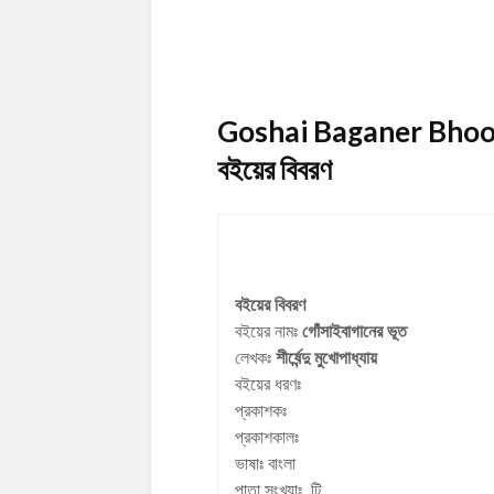
Goshai Baganer Bhoot B
বইয়ের বিবরণ
বইয়ের বিবরণ
বইয়ের নামঃ
গোঁসাইবাগানের ভূত
লেখকঃ
শীর্ষেন্দু মুখোপাধ্যায়
বইয়ের ধরণঃ
প্রকাশকঃ
প্রকাশকালঃ
ভাষাঃ বাংলা
পাতা সংখ্যাঃ টি