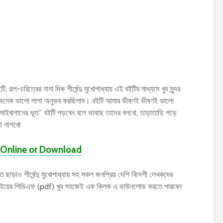
 গল্প-চরিত্রের নানা দিক শীর্ষেন্দু মুখোপাধ্যায় এই বইটির মাধ্যমে খুব সুন্দর
েক অনেক ভালো লাগা অনুভব করছিলাম। বইটি আমার ভীষণই ভীষণই ভালো
 “গোঁসাইবাগানের ভূত” বইটি পড়বেন বলে ভাবছে তাদের বলবো, তাড়াতাড়ি পড়ে
 লাগবে!
Online or Download
ড়াও শীর্ষেন্দু মুখোপাধ্যায় সহ সকল জনপ্রিয় দেশি বিদেশী লেখকদের
ের বইয়ের পিডিএফ (pdf) খুব সহজেই এক ক্লিক এ ডাউনলোড করতে পারবেন