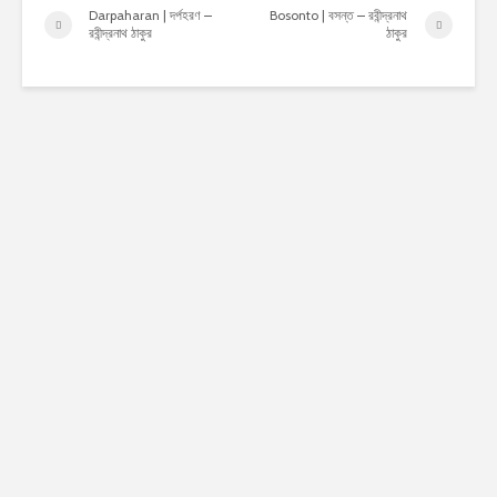
Darpaharan | দর্পহরণ –
Bosonto | বসন্ত – রবীন্দ্রনাথ
রবীন্দ্রনাথ ঠাকুর
ঠাকুর