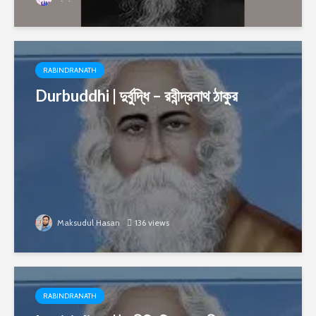
RABINDRANATH
Durbuddhi | দুর্বুদ্ধি – রবীন্দ্রনাথ ঠাকুর
Maksudul Hasan
136 views
RABINDRANATH