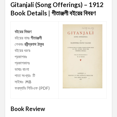
Gitanjali (Song Offerings) – 1912
Book Details | গীতাঞ্জলী বইয়ের বিবরণ
বইয়ের বিবরণ
বইয়ের নামঃ
গীতাঞ্জলী
লেখকঃ
রবীন্দ্রনাথ ঠাকুর
বইয়ের ধরণঃ
প্রকাশকঃ
প্রকাশকালঃ
ভাষাঃ বাংলা
পাতা সংখ্যাঃ টি
সাইজঃ MB
ফরম্যাটঃ পিডিএফ (PDF)
Book Review