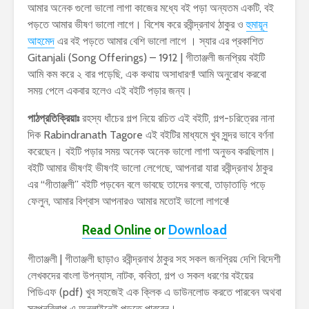
আমার অনেক গুলো ভালো লাগা কাজের মধ্যে বই পড়া অন্যতম একটি, বই
পড়তে আমার ভীষণ ভালো লাগে। বিশেষ করে রবীন্দ্রনাথ ঠাকুর ও
হুমায়ূন
আহমেদ
এর বই পড়তে আমার বেশি ভালো লাগে । স্যার এর প্রকাশিত
Gitanjali (Song Offerings) – 1912 | গীতাঞ্জলী জনপ্রিয় বইটি
আমি কম করে ২ বার পড়েছি, এক কথায় অসাধারণ! আমি অনুরোধ করবো
সময় পেলে একবার হলেও এই বইটি পড়ার জন্য।
পাঠপ্রতিক্রিয়াঃ
রহস্য ধাঁচের গল্প নিয়ে রচিত এই বইটি, গল্প-চরিত্রের নানা
দিক Rabindranath Tagore এই বইটির মাধ্যমে খুব সুন্দর ভাবে বর্ণনা
করেছেন। বইটি পড়ার সময় অনেক অনেক ভালো লাগা অনুভব করছিলাম।
বইটি আমার ভীষণই ভীষণই ভালো লেগেছে, আপনারা যারা রবীন্দ্রনাথ ঠাকুর
এর “গীতাঞ্জলী” বইটি পড়বেন বলে ভাবছে তাদের বলবো, তাড়াতাড়ি পড়ে
ফেলুন, আমার বিশ্বাস আপনারও আমার মতোই ভালো লাগবে!
Read Online
or
Download
গীতাঞ্জলী | গীতাঞ্জলী ছাড়াও রবীন্দ্রনাথ ঠাকুর সহ সকল জনপ্রিয় দেশি বিদেশী
লেখকদের বাংলা উপন্যাস, নাটক, কবিতা, গল্প ও সকল ধরণের বইয়ের
পিডিএফ (pdf) খুব সহজেই এক ক্লিক এ ডাউনলোড করতে পারবেন অথবা
স্বপ্নবিলাপ এ অনলাইনেই পড়তে পারবেন।