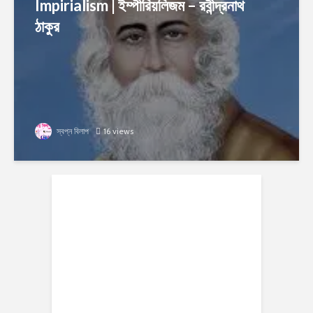
Impirialism | ইম্পীরিয়লিজম – রবীন্দ্রনাথ
ঠাকুর
স্বপ্ন বিলাপ
16 views