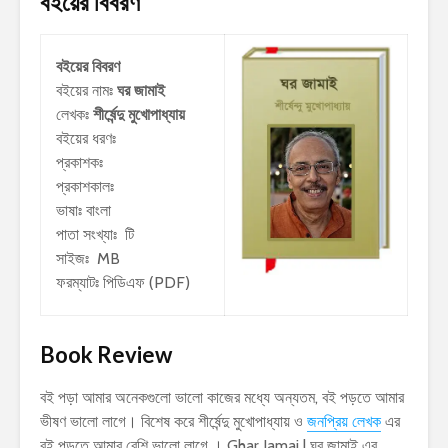
বইয়ের বিবরণ
বইয়ের বিবরণ
বইয়ের নামঃ
ঘর জামাই
লেখকঃ
শীর্ষেন্দু মুখোপাধ্যায়
বইয়ের ধরণঃ
প্রকাশকঃ
প্রকাশকালঃ
ভাষাঃ বাংলা
পাতা সংখ্যাঃ টি
সাইজঃ MB
ফরম্যাটঃ পিডিএফ (PDF)
Book Review
বই পড়া আমার অনেকগুলো ভালো কাজের মধ্যে অন্যতম, বই পড়তে আমার
ভীষণ ভালো লাগে। বিশেষ করে শীর্ষেন্দু মুখোপাধ্যায় ও
জনপ্রিয় লেখক
এর
বই পড়তে আমার বেশি ভালো লাগে । Ghar Jamai | ঘর জামাই এর