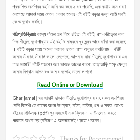
প্রকাশিত জনপ্রিয় বইটি আমি কম করে ২ বার পড়েছি, এক কথায় অসাধারণ
লেগেছে আমার! সময় পেলে একবার হলেও এই বইটি পড়ার জন্য আমি সবাই
কে অনুরোধ করছি।
পাঠপ্রতিক্রিয়াঃ
রহস্য ধাঁচের গল্প নিয়ে রচিত এই বইটি, গল্প-চরিত্রের নানা
দিক শীর্ষেন্দু মুখোপাধ্যায় এই বইটির মাধ্যমে খুব সুন্দর ভাবে বর্ণনা করা হয়েছে
। বইটি পড়ার সময় অনেক অনেক ভালো লাগা অনুভব করছিলাম। বইটি
আমার ভীষণই ভীষণই ভালো লেগেছে, আপনারা যারা শীর্ষেন্দু মুখোপাধ্যায় এর
“ঘর জামাই” বইটি পড়বেন বলে ভাবছে তাদের বলবো, তাড়াতাড়ি পড়ে ফেলুন,
আমার বিশ্বাস আপনারও আমার মতোই ভালো লাগবে!
Read Online or Download
Ghar Jamai | ঘর জামাই ছাড়াও শীর্ষেন্দু মুখোপাধ্যায় সহ সকল জনপ্রিয়
দেশি বিদেশী লেখকদের বাংলা উপন্যাস, নাটক, কবিতা, গল্প ও সকল ধরণের
বইয়ের পিডিএফ (pdf) খুব সহজেই এক ক্লিক এ ডাউনলোড করতে
পারবেন অথবা স্বপ্নবিলাপ এ অনলাইনেই পড়তে পারবেন।
Thanks for Recommend!