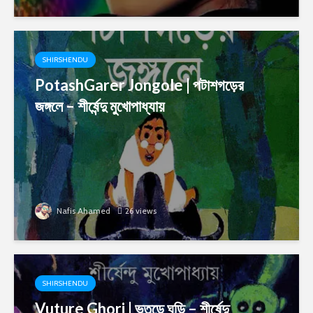
SHIRSHENDU
PotashGarer Jongole | পটাশগড়ের
জঙ্গলে – শীর্ষেন্দু মুখোপাধ্যায়
Nafis Ahamed
26 views
SHIRSHENDU
Vuture Ghori | ভুতুড়ে ঘড়ি – শীর্ষেন্দু