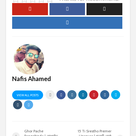
Nafis Ahamed
VIEW ALL POSTS
Ghor Pache
15 Ti Srestho Premer
Pangobinda | ঘোরপ্যাঁচে
Upanyas | পনেরটি শ্রেষ্ঠ