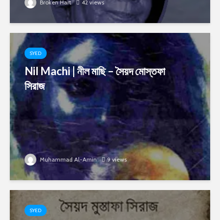
Broken Hart
42 views
SYED
Nil Machi | নীল মাছি – সৈয়দ মোস্তফা
সিরাজ
Muhammad Al-Amin
9 views
SYED