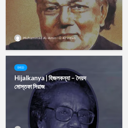
Muhammad Al-Amin
42 views
SYED
Hijalkanya | হিজলকন্যা – সৈয়দ
মোস্তফা সিরাজ