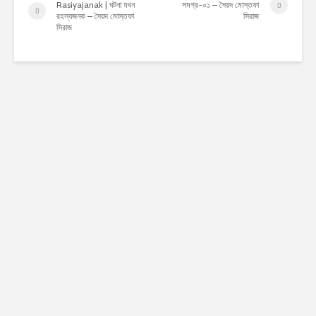
Rasiyajanak | ঘটনা যখন
সমগ্র-০১ – সৈয়দ মোস্তফা
রহস্যজনক – সৈয়দ মোস্তফা
সিরাজ
সিরাজ