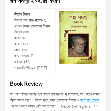
গল্প-সমগ্র-২
বইয়ের বিবরণ
বইয়ের বিবরণ
বইয়ের নামঃ
গল্প-সমগ্র-২
লেখকঃ
সৈয়দ মোস্তফা সিরাজ
বইয়ের ধরণঃ
প্রকাশকঃ
প্রকাশকালঃ
ভাষাঃ বাংলা
পাতা সংখ্যাঃ টি
সাইজঃ MB
ফরম্যাটঃ পিডিএফ (PDF)
Book Review
বই পড়া আমার অনেকগুলো ভালো কাজের মধ্যে অন্যতম, বই পড়তে আমার
ভীষণ ভালো লাগে। বিশেষ করে সৈয়দ মোস্তফা সিরাজ ও
জনপ্রিয় লেখক
এর বই পড়তে আমার বেশি ভালো লাগে । Galpo Samagra-2 | গল্প-