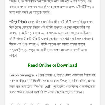
সমগ্র-২ এর প্রকাশিত জনপ্রিয় বইটি আমি কম করে ২ বার পড়েছি, এক
কথায় অসাধারণ লেগেছে আমার! সময় পেলে একবার হলেও এই বইটি পড়ার
জন্য আমি সবাই কে অনুরোধ করছি।
পাঠপ্রতিক্রিয়াঃ
রহস্য ধাঁচের গল্প নিয়ে রচিত এই বইটি, গল্প-চরিত্রের নানা
দিক সৈয়দ মোস্তফা সিরাজ এই বইটির মাধ্যমে খুব সুন্দর ভাবে বর্ণনা করা
হয়েছে । বইটি পড়ার সময় অনেক অনেক ভালো লাগা অনুভব করছিলাম।
বইটি আমার ভীষণই ভীষণই ভালো লেগেছে, আপনারা যারা সৈয়দ মোস্তফা
সিরাজ এর “গল্প-সমগ্র-২” বইটি পড়বেন বলে ভাবছে তাদের বলবো,
তাড়াতাড়ি পড়ে ফেলুন, আমার বিশ্বাস আপনারও আমার মতোই ভালো
লাগবে!
Read Online or Download
Galpo Samagra-2 | গল্প-সমগ্র-২ ছাড়াও সৈয়দ মোস্তফা সিরাজ সহ
সকল জনপ্রিয় দেশি বিদেশী লেখকদের বাংলা উপন্যাস, নাটক, কবিতা, গল্প ও
সকল ধরণের বইয়ের পিডিএফ (pdf) খুব সহজেই এক ক্লিক এ ডাউনলোড
করতে পারবেন অথবা স্বপ্নবিলাপ এ অনলাইনেই পড়তে পারবেন।