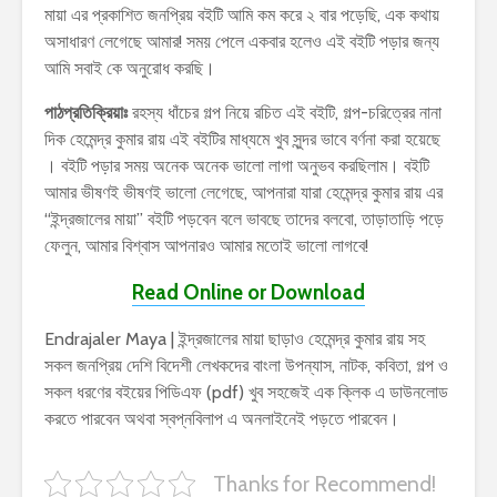
মায়া এর প্রকাশিত জনপ্রিয় বইটি আমি কম করে ২ বার পড়েছি, এক কথায়
অসাধারণ লেগেছে আমার! সময় পেলে একবার হলেও এই বইটি পড়ার জন্য
আমি সবাই কে অনুরোধ করছি।
পাঠপ্রতিক্রিয়াঃ
রহস্য ধাঁচের গল্প নিয়ে রচিত এই বইটি, গল্প-চরিত্রের নানা
দিক হেমেন্দ্র কুমার রায় এই বইটির মাধ্যমে খুব সুন্দর ভাবে বর্ণনা করা হয়েছে
। বইটি পড়ার সময় অনেক অনেক ভালো লাগা অনুভব করছিলাম। বইটি
আমার ভীষণই ভীষণই ভালো লেগেছে, আপনারা যারা হেমেন্দ্র কুমার রায় এর
“ইন্দ্রজালের মায়া” বইটি পড়বেন বলে ভাবছে তাদের বলবো, তাড়াতাড়ি পড়ে
ফেলুন, আমার বিশ্বাস আপনারও আমার মতোই ভালো লাগবে!
Read Online or Download
Endrajaler Maya | ইন্দ্রজালের মায়া ছাড়াও হেমেন্দ্র কুমার রায় সহ
সকল জনপ্রিয় দেশি বিদেশী লেখকদের বাংলা উপন্যাস, নাটক, কবিতা, গল্প ও
সকল ধরণের বইয়ের পিডিএফ (pdf) খুব সহজেই এক ক্লিক এ ডাউনলোড
করতে পারবেন অথবা স্বপ্নবিলাপ এ অনলাইনেই পড়তে পারবেন।
Thanks for Recommend!