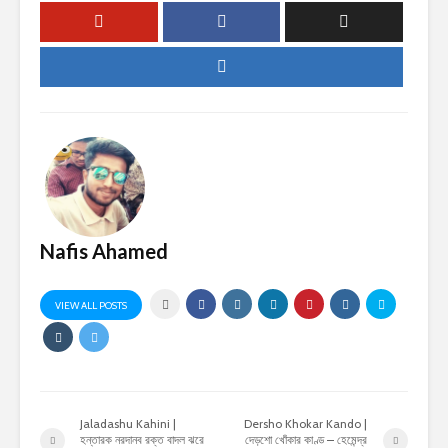
Nafis Ahamed
VIEW ALL POSTS
Jaladashu Kahini |
Dersho Khokar Kando |
হন্তারক নরদানব রক্ত বাদল ঝরে
দেড়শো খোঁকার কাণ্ড – হেমেন্দ্র