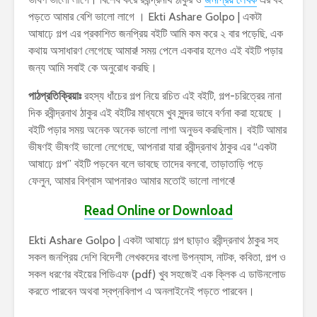
পড়তে আমার বেশি ভালো লাগে । Ekti Ashare Golpo | একটা
আষাঢ়ে গল্প এর প্রকাশিত জনপ্রিয় বইটি আমি কম করে ২ বার পড়েছি, এক
কথায় অসাধারণ লেগেছে আমার! সময় পেলে একবার হলেও এই বইটি পড়ার
জন্য আমি সবাই কে অনুরোধ করছি।
পাঠপ্রতিক্রিয়াঃ
রহস্য ধাঁচের গল্প নিয়ে রচিত এই বইটি, গল্প-চরিত্রের নানা
দিক রবীন্দ্রনাথ ঠাকুর এই বইটির মাধ্যমে খুব সুন্দর ভাবে বর্ণনা করা হয়েছে ।
বইটি পড়ার সময় অনেক অনেক ভালো লাগা অনুভব করছিলাম। বইটি আমার
ভীষণই ভীষণই ভালো লেগেছে, আপনারা যারা রবীন্দ্রনাথ ঠাকুর এর “একটা
আষাঢ়ে গল্প” বইটি পড়বেন বলে ভাবছে তাদের বলবো, তাড়াতাড়ি পড়ে
ফেলুন, আমার বিশ্বাস আপনারও আমার মতোই ভালো লাগবে!
Read Online or Download
Ekti Ashare Golpo | একটা আষাঢ়ে গল্প ছাড়াও রবীন্দ্রনাথ ঠাকুর সহ
সকল জনপ্রিয় দেশি বিদেশী লেখকদের বাংলা উপন্যাস, নাটক, কবিতা, গল্প ও
সকল ধরণের বইয়ের পিডিএফ (pdf) খুব সহজেই এক ক্লিক এ ডাউনলোড
করতে পারবেন অথবা স্বপ্নবিলাপ এ অনলাইনেই পড়তে পারবেন।