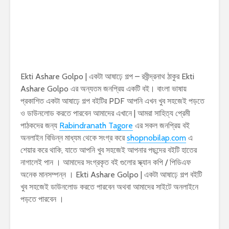
Ekti Ashare Golpo | একটা আষাঢ়ে গল্প – রবীন্দ্রনাথ ঠাকুর Ekti
Ashare Golpo এর অন্যতম জনপ্রিয় একটি বই। বাংলা ভাষায়
প্রকাশিত একটা আষাঢ়ে গল্প বইটির PDF আপনি এখন খুব সহজেই পড়তে
ও ডাউনলোড করতে পারবেন আমাদের এখানে | আমরা সাহিত্য প্রেমী
পাঠকদের জন্য
Rabindranath Tagore
এর সকল জনপ্রিয় বই
অনলাইন বিভিন্ন মাধ্যম থেকে সংগ্র করে
shopnobilap.com
এ
শেয়ার করে থাকি, যাতে আপনি খুব সহজেই আপনার পছন্দের বইটি হাতের
নাগালেই পান । আমাদের সংগ্রকৃত বই গুলোর স্ক্যান কপি / পিডিএফ
অনেক মানসম্পন্ন । Ekti Ashare Golpo | একটা আষাঢ়ে গল্প বইটি
খুব সহজেই ডাউনলোড করতে পারবেন অথবা আমাদের সাইটে অনলাইনে
পড়তে পারবেন ।