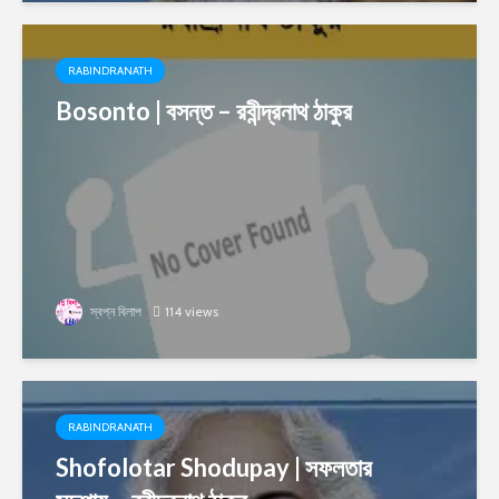
RABINDRANATH
Bosonto | বসন্ত – রবীন্দ্রনাথ ঠাকুর
স্বপ্ন বিলাপ
114 views
RABINDRANATH
Shofolotar Shodupay | সফলতার