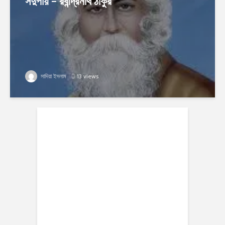
সদুপায় – রবীন্দ্রনাথ ঠাকুর
সাদিয়া ইসলাম
13 views