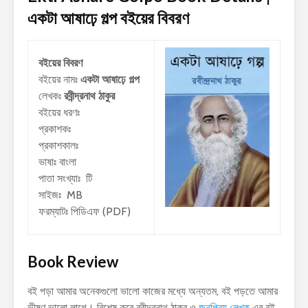
একটা আষাঢ়ে গল্প
বইয়ের বিবরণ
বইয়ের বিবরণ
বইয়ের নামঃ
একটা আষাঢ়ে গল্প
লেখকঃ
রবীন্দ্রনাথ ঠাকুর
বইয়ের ধরণঃ
প্রকাশকঃ
প্রকাশকালঃ
ভাষাঃ বাংলা
পাতা সংখ্যাঃ টি
সাইজঃ MB
ফরম্যাটঃ পিডিএফ (PDF)
Book Review
বই পড়া আমার অনেকগুলো ভালো কাজের মধ্যে অন্যতম, বই পড়তে আমার
ভীষণ ভালো লাগে। বিশেষ করে রবীন্দ্রনাথ ঠাকুর ও
জনপ্রিয় লেখক
এর বই