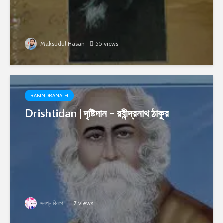
Maksudul Hasan
55 views
RABINDRANATH
Drishtidan | দৃষ্টিদান – রবীন্দ্রনাথ ঠাকুর
স্বপ্ন বিলাপ
7 views