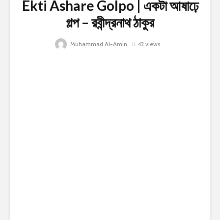
Ekti Ashare Golpo | একটা আষাঢ়ে
গল্প – রবীন্দ্রনাথ ঠাকুর
Muhammad Al-Amin
43 views