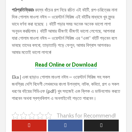
পাঠপ্রতিক্রিয়াঃ
রহস্য ধাঁচের গল্প নিয়ে রচিত এই বইটি, গল্প-চরিত্রের নানা
দিক গোলাম মাওলা নঈম – ওয়েস্টার্ন সিরিজ এই বইটির মাধ্যমে খুব সুন্দর
ভাবে বর্ণনা করা হয়েছে । বইটি পড়ার সময় অনেক অনেক ভালো লাগা
অনুভব করছিলাম। বইটি আমার ভীষণই ভীষণই ভালো লেগেছে, আপনারা
যারা গোলাম মাওলা নঈম – ওয়েস্টার্ন সিরিজ এর “একা” বইটি পড়বেন বলে
ভাবছে তাদের বলবো, তাড়াতাড়ি পড়ে ফেলুন, আমার বিশ্বাস আপনারও
আমার মতোই ভালো লাগবে!
Read Online or Download
Eka | একা ছাড়াও গোলাম মাওলা নঈম – ওয়েস্টার্ন সিরিজ সহ সকল
জনপ্রিয় দেশি বিদেশী লেখকদের বাংলা উপন্যাস, নাটক, কবিতা, গল্প ও সকল
ধরণের বইয়ের পিডিএফ (pdf) খুব সহজেই এক ক্লিক এ ডাউনলোড করতে
পারবেন অথবা স্বপ্নবিলাপ এ অনলাইনেই পড়তে পারবেন।
Thanks for Recommend!