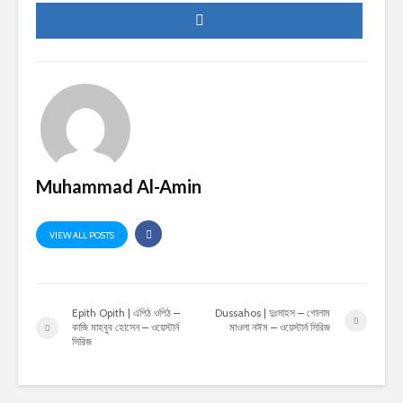
Muhammad Al-Amin
VIEW ALL POSTS
Epith Opith | এপিঠ ওপিঠ –
Dussahos | দুঃসাহস – গোলাম
কাজি মাহবুব হোসেন – ওয়েস্টার্ন
মাওলা নঈম – ওয়েস্টার্ন সিরিজ
সিরিজ