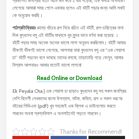
প্রকাশিত জনপ্রিয় বইটি আমি কম করে ২ বার পড়েছি, এক কথায় অসাধারণ
লেগেছে আমার! সময় পেলে একবার হলেও এই বইটি পড়ার জন্য আমি সবাই
কে অনুরোধ করছি।
পাঠপ্রতিক্রিয়াঃ
রহস্য ধাঁচের গল্প নিয়ে রচিত এই বইটি, গল্প-চরিত্রের নানা
দিক বুদ্ধদেব বসু এই বইটির মাধ্যমে খুব সুন্দর ভাবে বর্ণনা করা হয়েছে ।
বইটি পড়ার সময় অনেক অনেক ভালো লাগা অনুভব করছিলাম। বইটি আমার
ভীষণই ভীষণই ভালো লেগেছে, আপনারা যারা বুদ্ধদেব বসু এর “এক পেয়ালা
চা” বইটি পড়বেন বলে ভাবছে তাদের বলবো, তাড়াতাড়ি পড়ে ফেলুন, আমার
বিশ্বাস আপনারও আমার মতোই ভালো লাগবে!
Read Online or Download
Ek Peyala Cha | এক পেয়ালা চা ছাড়াও বুদ্ধদেব বসু সহ সকল জনপ্রিয়
দেশি বিদেশী লেখকদের বাংলা উপন্যাস, নাটক, কবিতা, গল্প ও সকল ধরণের
বইয়ের পিডিএফ (pdf) খুব সহজেই এক ক্লিক এ ডাউনলোড করতে
পারবেন অথবা স্বপ্নবিলাপ এ অনলাইনেই পড়তে পারবেন।
Thanks for Recommend!