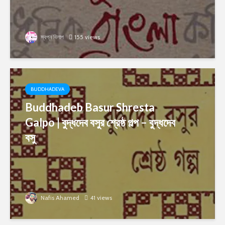
স্বপ্ন বিলাপ
155 views
BUDDHADEVA
Buddhadeb Basur Shresta
Galpo | বুদ্ধদেব বসুর শ্রেষ্ঠ গল্প – বুদ্ধদেব
বসু
Nafis Ahamed
41 views