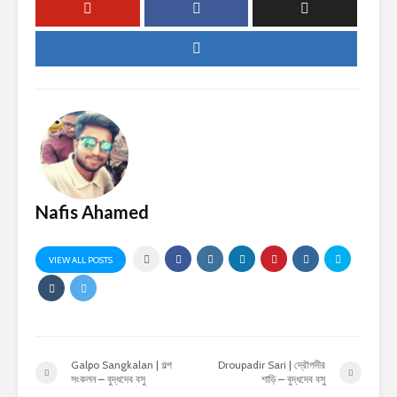
Nafis Ahamed
VIEW ALL POSTS
Galpo Sangkalan | গল্প
Droupadir Sari | দ্রৌপদীর
সংকলন – বুদ্ধদেব বসু
শাড়ি – বুদ্ধদেব বসু