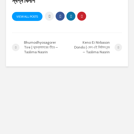
স্বপ্ন বিলাপ
VIEW ALL POSTS
Bhumodhyosagorer
Keno Ei Nirbason
Tire | ভূমধ্যসাগরের তীরে –
Dondo | কেন এই নির্বাসন দন্ড
Taslima Nasrin
– Taslima Nasrin