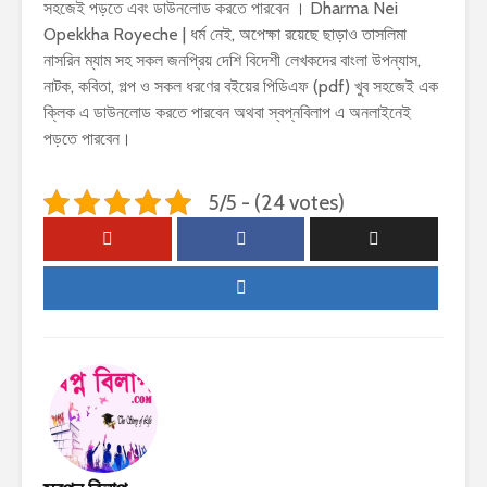
সহজেই পড়তে এবং ডাউনলোড করতে পারবেন । Dharma Nei
Opekkha Royeche | ধর্ম নেই, অপেক্ষা রয়েছে ছাড়াও তাসলিমা
নাসরিন ম্যাম সহ সকল জনপ্রিয় দেশি বিদেশী লেখকদের বাংলা উপন্যাস,
নাটক, কবিতা, গল্প ও সকল ধরণের বইয়ের পিডিএফ (pdf) খুব সহজেই এক
ক্লিক এ ডাউনলোড করতে পারবেন অথবা স্বপ্নবিলাপ এ অনলাইনেই
পড়তে পারবেন।
5/5 - (24 votes)