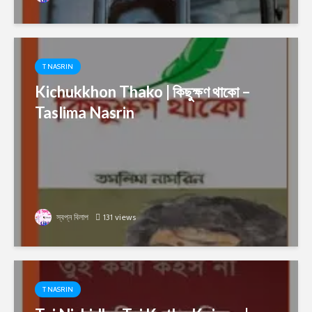
T NASRIN
Kichukkhon Thako | কিছুক্ষণ থাকো –
Taslima Nasrin
স্বপ্ন বিলাপ
131 views
T NASRIN