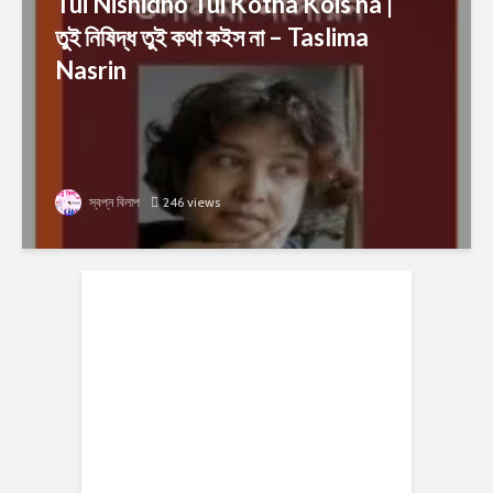
Tui Nishidho Tui Kotha Kois na |
তুই নিষিদ্ধ তুই কথা কইস না – Taslima
Nasrin
স্বপ্ন বিলাপ
246 views