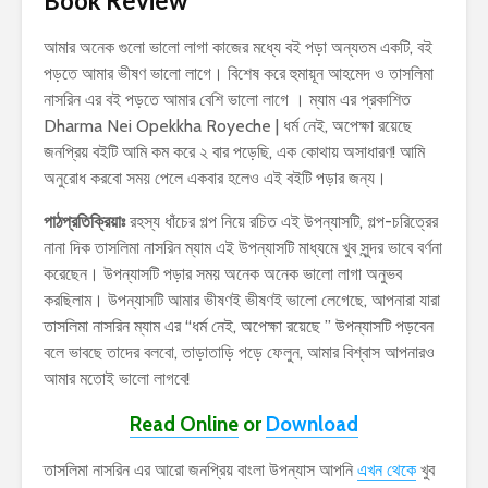
Book Review
আমার অনেক গুলো ভালো লাগা কাজের মধ্যে বই পড়া অন্যতম একটি, বই
পড়তে আমার ভীষণ ভালো লাগে। বিশেষ করে হুমায়ূন আহমেদ ও তাসলিমা
নাসরিন এর বই পড়তে আমার বেশি ভালো লাগে । ম্যাম এর প্রকাশিত
Dharma Nei Opekkha Royeche | ধর্ম নেই, অপেক্ষা রয়েছে
জনপ্রিয় বইটি আমি কম করে ২ বার পড়েছি, এক কোথায় অসাধারণ! আমি
অনুরোধ করবো সময় পেলে একবার হলেও এই বইটি পড়ার জন্য।
পাঠপ্রতিক্রিয়াঃ
রহস্য ধাঁচের গল্প নিয়ে রচিত এই উপন্যাসটি, গল্প-চরিত্রের
নানা দিক তাসলিমা নাসরিন ম্যাম এই উপন্যাসটি মাধ্যমে খুব সুন্দর ভাবে বর্ণনা
করেছেন। উপন্যাসটি পড়ার সময় অনেক অনেক ভালো লাগা অনুভব
করছিলাম। উপন্যাসটি আমার ভীষণই ভীষণই ভালো লেগেছে, আপনারা যারা
তাসলিমা নাসরিন ম্যাম এর “ধর্ম নেই, অপেক্ষা রয়েছে ” উপন্যাসটি পড়বেন
বলে ভাবছে তাদের বলবো, তাড়াতাড়ি পড়ে ফেলুন, আমার বিশ্বাস আপনারও
আমার মতোই ভালো লাগবে!
Read Online
or
Download
তাসলিমা নাসরিন এর আরো জনপ্রিয় বাংলা উপন্যাস আপনি
এখন থেকে
খুব