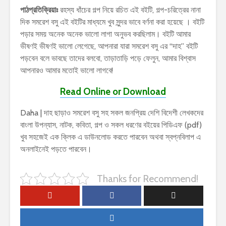
পাঠপ্রতিক্রিয়াঃ
রহস্য ধাঁচের গল্প নিয়ে রচিত এই বইটি, গল্প-চরিত্রের নানা
দিক সমরেশ বসু এই বইটির মাধ্যমে খুব সুন্দর ভাবে বর্ণনা করা হয়েছে । বইটি
পড়ার সময় অনেক অনেক ভালো লাগা অনুভব করছিলাম। বইটি আমার
ভীষণই ভীষণই ভালো লেগেছে, আপনারা যারা সমরেশ বসু এর “দাহ” বইটি
পড়বেন বলে ভাবছে তাদের বলবো, তাড়াতাড়ি পড়ে ফেলুন, আমার বিশ্বাস
আপনারও আমার মতোই ভালো লাগবে!
Read Online or Download
Daha | দাহ ছাড়াও সমরেশ বসু সহ সকল জনপ্রিয় দেশি বিদেশী লেখকদের
বাংলা উপন্যাস, নাটক, কবিতা, গল্প ও সকল ধরণের বইয়ের পিডিএফ (pdf)
খুব সহজেই এক ক্লিক এ ডাউনলোড করতে পারবেন অথবা স্বপ্নবিলাপ এ
অনলাইনেই পড়তে পারবেন।
Thanks for Recommend!