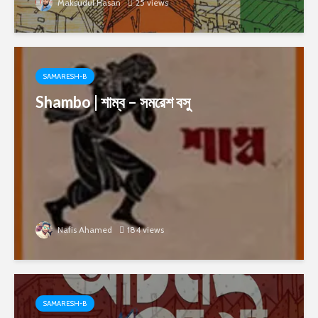
Maksudul Hasan
25 views
SAMARESH-B
Shambo | শাম্ব – সমরেশ বসু
Nafis Ahamed
184 views
SAMARESH-B