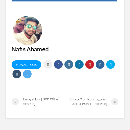
Nafis Ahamed
VIEW ALL POSTS
Deoyal Lipi | দেয়াল লিপি –
Cholo Mon Rupnogore |
সমরেশ বসু
চলো মন রূপনগরে – সমরেশ বসু