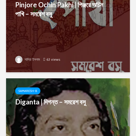
Pinjore Ochin Pakhi | পিঞ্জরে অচিন
পাখি – সমরেশ বসু
সাদিয়া ইসলাম
63 views
SAMARESH-B
Diganta | দিগন্ত – সমরেশ বসু